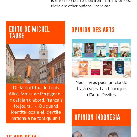
isolated in order to keep from harming others,
there are other options. There can…
EDITO DE MICHEL
OPINION DES ARTS
TAUBE
Neuf livres pour un été de
De la doctrine de Louis
traversées. La chronique
Aliot, Maire de Perpignan :
d’Anne Dézîles
« catalan d’abord, français
toujours ! ». Ou quand
identité locale et identité
OPINION INDONESIA
nationale ne font qu’un !