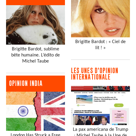
Brigitte Bardot : « Ciel de
lit ! »
Brigitte Bardot, sublime
bête humaine. L’édito de
Michel Taube
LES UNES D'OPINION
INTERNATIONALE
OPINION INDIA
La pax americana de Trump
London Has Struck a Free
: Michel Taube à la Une de