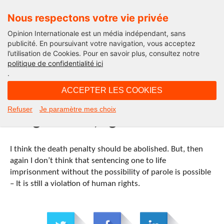
Nous respectons votre vie privée
Opinion Internationale est un média indépendant, sans
publicité. En poursuivant votre navigation, vous acceptez
l’utilisation de Cookies. Pour en savoir plus, consultez notre
Paroles d'Américains
politique de confidentialité ici
.
17H39 - mardi 6 novembre 2012
ACCEPTER LES COOKIES
Dounia Salim, 21, Moroccan &
Refuser
Je paramètre mes choix
living in the US, Against
I think the death penalty should be abolished. But, then
again I don’t think that sentencing one to life
imprisonment without the possibility of parole is possible
– It is still a violation of human rights.