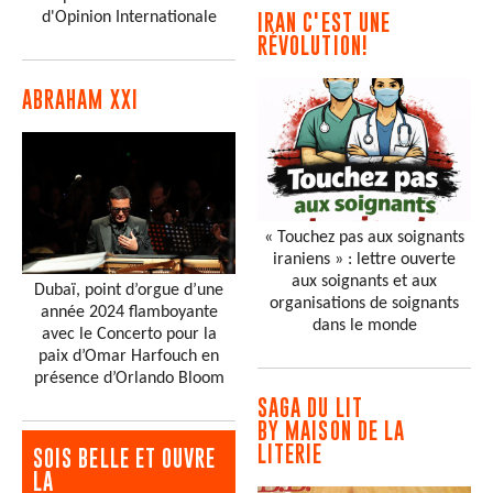
d'Opinion Internationale
IRAN C'EST UNE
RÉVOLUTION!
ABRAHAM XXI
« Touchez pas aux soignants
iraniens » : lettre ouverte
aux soignants et aux
Dubaï, point d’orgue d’une
organisations de soignants
année 2024 flamboyante
dans le monde
avec le Concerto pour la
paix d’Omar Harfouch en
présence d’Orlando Bloom
SAGA DU LIT
BY MAISON DE LA
LITERIE
SOIS BELLE ET OUVRE
LA