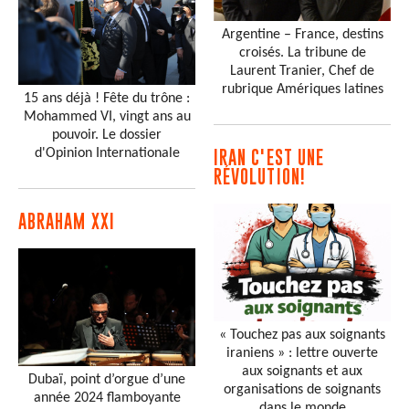
Argentine – France, destins
croisés. La tribune de
Laurent Tranier, Chef de
rubrique Amériques latines
15 ans déjà ! Fête du trône :
Mohammed VI, vingt ans au
pouvoir. Le dossier
d'Opinion Internationale
IRAN C'EST UNE
RÉVOLUTION!
ABRAHAM XXI
« Touchez pas aux soignants
iraniens » : lettre ouverte
aux soignants et aux
Dubaï, point d’orgue d’une
organisations de soignants
année 2024 flamboyante
dans le monde