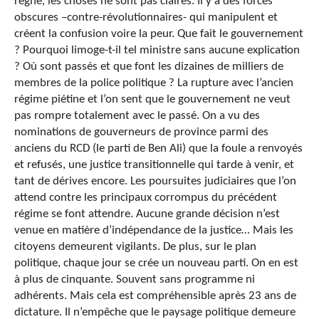
règne, les choses ne sont pas claires. Il y a des forces
obscures –contre-révolutionnaires- qui manipulent et
créent la confusion voire la peur. Que fait le gouvernement
? Pourquoi limoge-t-il tel ministre sans aucune explication
? Où sont passés et que font les dizaines de milliers de
membres de la police politique ? La rupture avec l’ancien
régime piétine et l’on sent que le gouvernement ne veut
pas rompre totalement avec le passé. On a vu des
nominations de gouverneurs de province parmi des
anciens du RCD (le parti de Ben Ali) que la foule a renvoyés
et refusés, une justice transitionnelle qui tarde à venir, et
tant de dérives encore. Les poursuites judiciaires que l’on
attend contre les principaux corrompus du précédent
régime se font attendre. Aucune grande décision n’est
venue en matière d’indépendance de la justice… Mais les
citoyens demeurent vigilants. De plus, sur le plan
politique, chaque jour se crée un nouveau parti. On en est
à plus de cinquante. Souvent sans programme ni
adhérents. Mais cela est compréhensible après 23 ans de
dictature. Il n’empêche que le paysage politique demeure