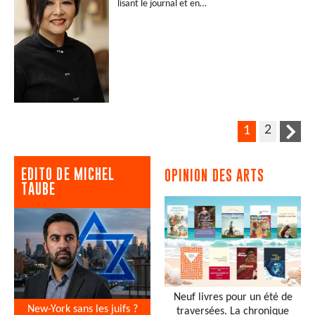
lisant le journal et en…
2
1
EDITO DE MICHEL
OPINION DES ARTS
TAUBE
Neuf livres pour un été de
New-York sans les juifs ?
traversées. La chronique