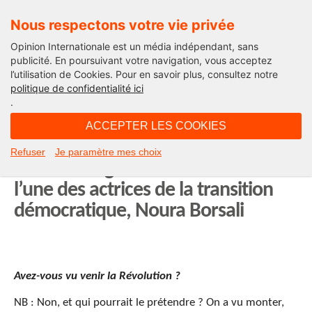
Nous respectons votre vie privée
Opinion Internationale est un média indépendant, sans
publicité. En poursuivant votre navigation, vous acceptez
l’utilisation de Cookies. Pour en savoir plus, consultez notre
15 ans déjà !
politique de confidentialité ici
.
07H40 - jeudi 28 avril 2011
ACCEPTER LES COOKIES
« Le peuple tunisien est debout et
Refuser
Je paramètre mes choix
demeure vigilant» Entretien avec
l’une des actrices de la transition
démocratique, Noura Borsali
Avez-vous vu venir la Révolution ?
NB : Non, et qui pourrait le prétendre ? On a vu monter,