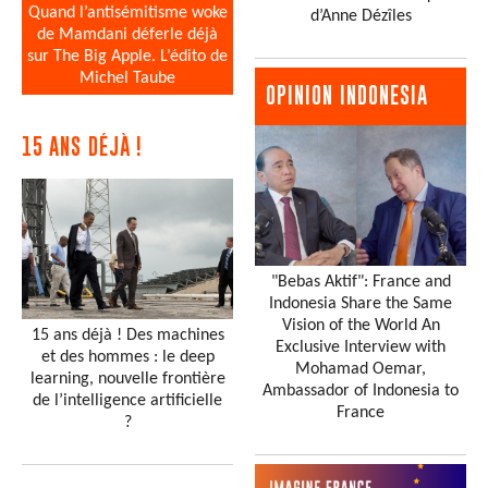
Quand l’antisémitisme woke
d’Anne Dézîles
de Mamdani déferle déjà
sur The Big Apple. L’édito de
Michel Taube
OPINION INDONESIA
15 ANS DÉJÀ !
"Bebas Aktif": France and
Indonesia Share the Same
Vision of the World An
15 ans déjà ! Des machines
Exclusive Interview with
et des hommes : le deep
Mohamad Oemar,
learning, nouvelle frontière
Ambassador of Indonesia to
de l’intelligence artificielle
France
?