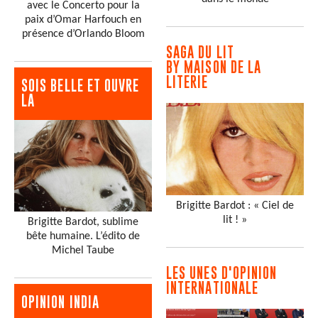
avec le Concerto pour la
paix d’Omar Harfouch en
présence d’Orlando Bloom
SAGA DU LIT
BY MAISON DE LA
LITERIE
SOIS BELLE ET OUVRE
LA
Brigitte Bardot : « Ciel de
lit ! »
Brigitte Bardot, sublime
bête humaine. L’édito de
Michel Taube
LES UNES D'OPINION
INTERNATIONALE
OPINION INDIA