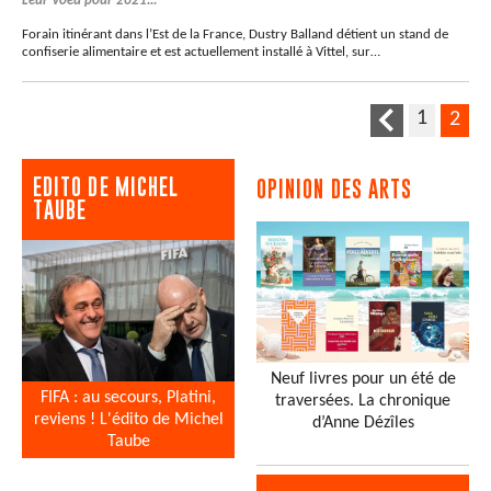
Leur Voeu pour 2021...
Forain itinérant dans l’Est de la France, Dustry Balland détient un stand de
confiserie alimentaire et est actuellement installé à Vittel, sur…
1
2
EDITO DE MICHEL
OPINION DES ARTS
TAUBE
Neuf livres pour un été de
FIFA : au secours, Platini,
traversées. La chronique
reviens ! L'édito de Michel
d’Anne Dézîles
Taube