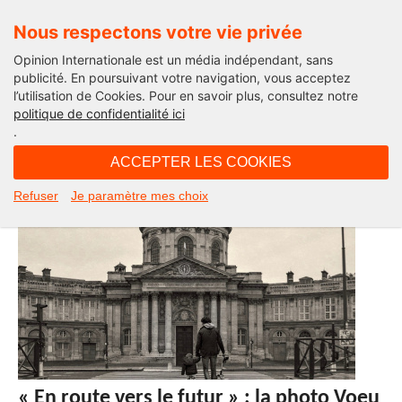
Nous respectons votre vie privée
Opinion Internationale est un média indépendant, sans
publicité. En poursuivant votre navigation, vous acceptez
l’utilisation de Cookies. Pour en savoir plus, consultez notre
Leur Voeu pour 2021…
politique de confidentialité ici
.
ACCEPTER LES COOKIES
Refuser
Je paramètre mes choix
« En route vers le futur » : la photo Voeu