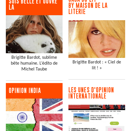
SOIS BELLE ET OUVRE
BY MAISON DE LA
LA
LITERIE
Brigitte Bardot, sublime
Brigitte Bardot : « Ciel de
bête humaine. L’édito de
lit ! »
Michel Taube
LES UNES D'OPINION
OPINION INDIA
INTERNATIONALE