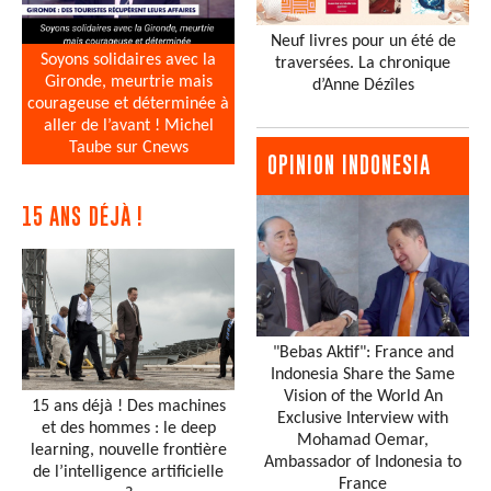
Neuf livres pour un été de
Soyons solidaires avec la
traversées. La chronique
Gironde, meurtrie mais
d’Anne Dézîles
courageuse et déterminée à
aller de l’avant ! Michel
Taube sur Cnews
OPINION INDONESIA
15 ANS DÉJÀ !
"Bebas Aktif": France and
Indonesia Share the Same
Vision of the World An
15 ans déjà ! Des machines
Exclusive Interview with
et des hommes : le deep
Mohamad Oemar,
learning, nouvelle frontière
Ambassador of Indonesia to
de l’intelligence artificielle
France