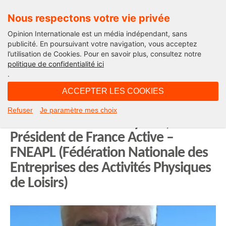
Nous respectons votre vie privée
Opinion Internationale est un média indépendant, sans
publicité. En poursuivant votre navigation, vous acceptez
l’utilisation de Cookies. Pour en savoir plus, consultez notre
Leur Voeu pour 2021...
politique de confidentialité ici
.
11H01 - vendredi 29 janvier 2021
ACCEPTER LES COOKIES
Résilience, prévention, espoir : les
Refuser
Je paramètre mes choix
Voeux 2021 de Thierry Doll,
Président de France Active –
FNEAPL (Fédération Nationale des
Entreprises des Activités Physiques
de Loisirs)