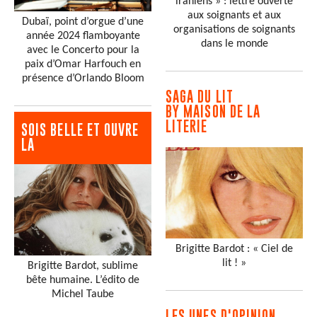
iraniens » : lettre ouverte
aux soignants et aux
Dubaï, point d’orgue d’une
organisations de soignants
année 2024 flamboyante
dans le monde
avec le Concerto pour la
paix d’Omar Harfouch en
présence d’Orlando Bloom
SAGA DU LIT
BY MAISON DE LA
LITERIE
SOIS BELLE ET OUVRE
LA
Brigitte Bardot : « Ciel de
lit ! »
Brigitte Bardot, sublime
bête humaine. L’édito de
Michel Taube
LES UNES D'OPINION