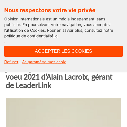
Nous respectons votre vie privée
Opinion Internationale est un média indépendant, sans
publicité. En poursuivant votre navigation, vous acceptez
l’utilisation de Cookies. Pour en savoir plus, consultez notre
Leur Voeu pour 2021...
politique de confidentialité ici
.
17H40 - jeudi 28 janvier 2021
ACCEPTER LES COOKIES
« Amis dirigeants d’entreprises,
Refuser
Je paramètre mes choix
jeûnez pour décider mieux » : le
voeu 2021 d’Alain Lacroix, gérant
de LeaderLink