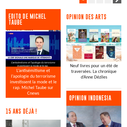
EDITO DE MICHEL
OPINION DES ARTS
TAUBE
Neuf livres pour un été de
L’antisémitisme et
traversées. La chronique
l’apologie du terrorisme
d’Anne Dézîles
investissent la mode et le
rap. Michel Taube sur
Cnews
OPINION INDONESIA
15 ANS DÉJÀ !