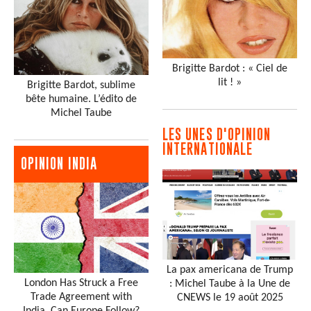
Brigitte Bardot : « Ciel de
lit ! »
Brigitte Bardot, sublime
bête humaine. L’édito de
Michel Taube
LES UNES D'OPINION
INTERNATIONALE
OPINION INDIA
La pax americana de Trump
London Has Struck a Free
: Michel Taube à la Une de
Trade Agreement with
CNEWS le 19 août 2025
India. Can Europe Follow?