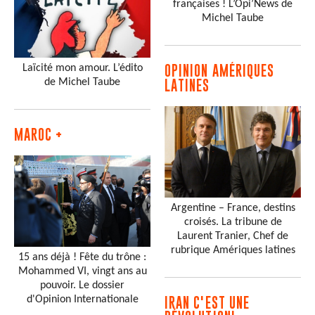
françaises ! L’Opi’News de
Michel Taube
Laïcité mon amour. L’édito
OPINION AMÉRIQUES
de Michel Taube
LATINES
MAROC +
Argentine – France, destins
croisés. La tribune de
Laurent Tranier, Chef de
rubrique Amériques latines
15 ans déjà ! Fête du trône :
Mohammed VI, vingt ans au
pouvoir. Le dossier
d'Opinion Internationale
IRAN C'EST UNE