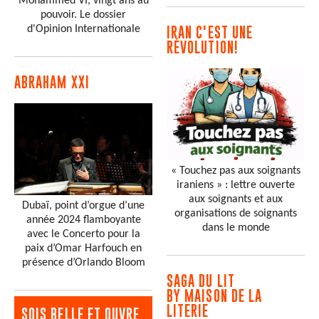
Mohammed VI, vingt ans au
pouvoir. Le dossier
d'Opinion Internationale
IRAN C'EST UNE
RÉVOLUTION!
ABRAHAM XXI
« Touchez pas aux soignants
iraniens » : lettre ouverte
aux soignants et aux
Dubaï, point d’orgue d’une
organisations de soignants
année 2024 flamboyante
dans le monde
avec le Concerto pour la
paix d’Omar Harfouch en
présence d’Orlando Bloom
SAGA DU LIT
BY MAISON DE LA
LITERIE
SOIS BELLE ET OUVRE