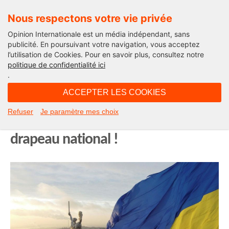
Nous respectons votre vie privée
Opinion Internationale est un média indépendant, sans
publicité. En poursuivant votre navigation, vous acceptez
l’utilisation de Cookies. Pour en savoir plus, consultez notre
Avec l'Ukraine
politique de confidentialité ici
.
09H06 - vendredi 23 août 2024
ACCEPTER LES COOKIES
🇺🇦 Comme chaque 23 août,
Refuser
Je paramètre mes choix
l’Ukraine célèbre la Journée du
drapeau national !