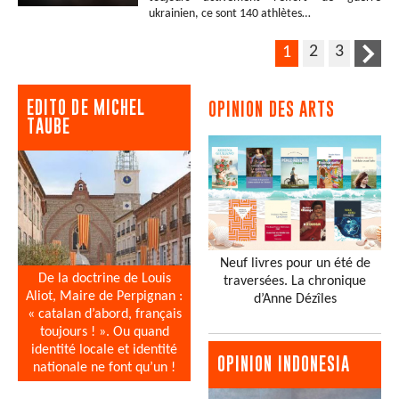
ukrainien, ce sont 140 athlètes…
2
3
1
EDITO DE MICHEL
OPINION DES ARTS
TAUBE
Neuf livres pour un été de
De la doctrine de Louis
traversées. La chronique
Aliot, Maire de Perpignan :
d’Anne Dézîles
« catalan d’abord, français
toujours ! ». Ou quand
identité locale et identité
OPINION INDONESIA
nationale ne font qu’un !