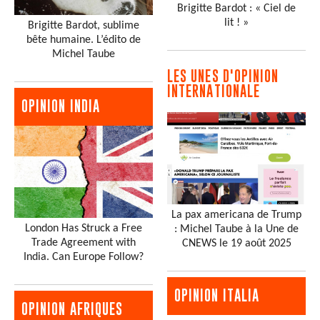
Brigitte Bardot : « Ciel de
lit ! »
Brigitte Bardot, sublime
bête humaine. L’édito de
Michel Taube
LES UNES D'OPINION
INTERNATIONALE
OPINION INDIA
La pax americana de Trump
London Has Struck a Free
: Michel Taube à la Une de
Trade Agreement with
CNEWS le 19 août 2025
India. Can Europe Follow?
OPINION ITALIA
OPINION AFRIQUES