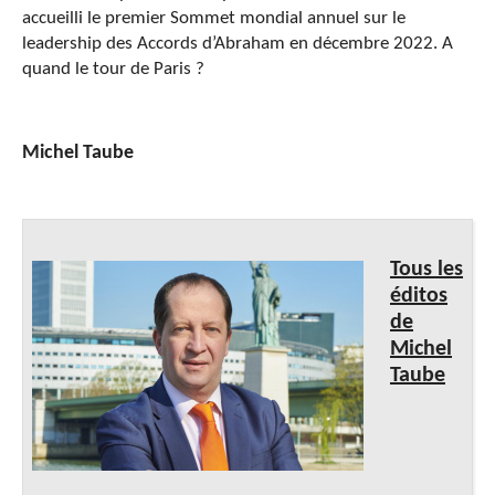
accueilli le premier Sommet mondial annuel sur le
leadership des Accords d’Abraham en décembre 2022. A
quand le tour de Paris ?
Michel Taube
Tous les
éditos
de
Michel
Taube