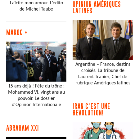
Laïcité mon amour. L’édito
OPINION AMÉRIQUES
de Michel Taube
LATINES
MAROC +
Argentine – France, destins
croisés. La tribune de
Laurent Tranier, Chef de
rubrique Amériques latines
15 ans déjà ! Fête du trône :
Mohammed VI, vingt ans au
pouvoir. Le dossier
d'Opinion Internationale
IRAN C'EST UNE
RÉVOLUTION!
ABRAHAM XXI