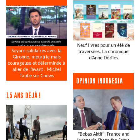
Neuf livres pour un été de
Soyons solidaires avec la
traversées. La chronique
Gironde, meurtrie mais
d’Anne Dézîles
courageuse et déterminée à
aller de l’avant ! Michel
Taube sur Cnews
OPINION INDONESIA
15 ANS DÉJÀ !
"Bebas Aktif": France and