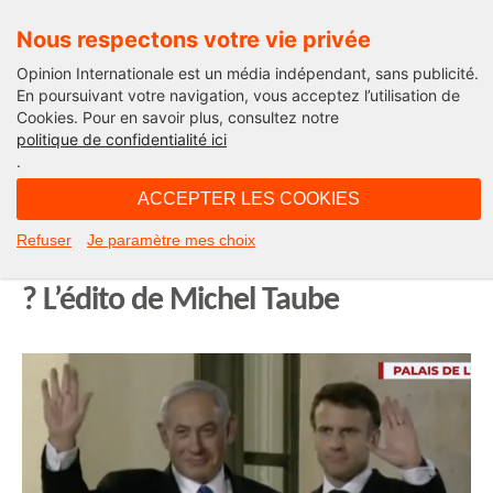
Nous respectons votre vie privée
Opinion Internationale est un média indépendant, sans publicité.
En poursuivant votre navigation, vous acceptez l’utilisation de
Cookies. Pour en savoir plus, consultez notre
Abraham XXI
politique de confidentialité ici
.
05H52 - samedi 4 février 2023
ACCEPTER LES COOKIES
Netanyahou en France : et si Paris
Refuser
Je paramètre mes choix
accueillait les Accords d’Abraham II
? L’édito de Michel Taube