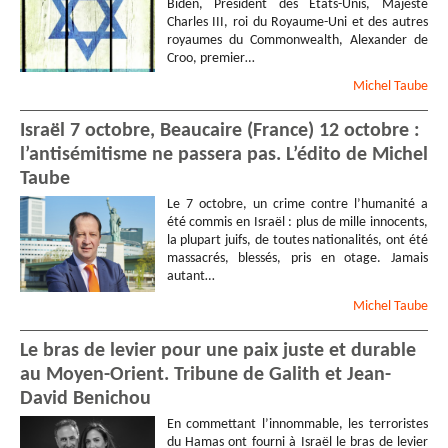
Biden, Président des Etats-Unis, Majesté
Charles III, roi du Royaume-Uni et des autres
royaumes du Commonwealth, Alexander de
Croo, premier…
Michel
Taube
Israël 7 octobre, Beaucaire (France) 12 octobre :
l’antisémitisme ne passera pas. L’édito de Michel
Taube
Le 7 octobre, un crime contre l’humanité a
été commis en Israël : plus de mille innocents,
la plupart juifs, de toutes nationalités, ont été
massacrés, blessés, pris en otage. Jamais
autant…
Michel
Taube
Le bras de levier pour une paix juste et durable
au Moyen-Orient. Tribune de Galith et Jean-
David Benichou
En commettant l’innommable, les terroristes
du Hamas ont fourni à Israël le bras de levier