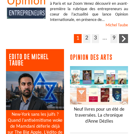
à Paris et sur Zoom Venez découvrir en avant-
première la rubrique des entrepreneurs au
coeur de l’actualité que lance Opinion
Internationale, en présence de…
Michel
Taube
2
3
…
9
1
EDITO DE MICHEL
OPINION DES ARTS
TAUBE
Neuf livres pour un été de
New-York sans les juifs ?
traversées. La chronique
Quand l’antisémitisme woke
d’Anne Dézîles
de Mamdani déferle déjà
sur The Big Apple. L’édito de