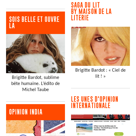
SAGA DU LIT
BY MAISON DE LA
LITERIE
SOIS BELLE ET OUVRE
LA
Brigitte Bardot : « Ciel de
lit ! »
Brigitte Bardot, sublime
bête humaine. L’édito de
Michel Taube
LES UNES D'OPINION
INTERNATIONALE
OPINION INDIA