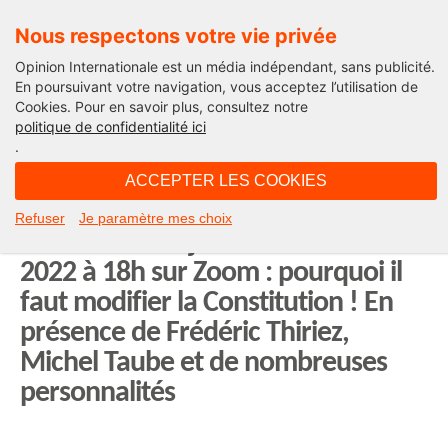
Nous respectons votre vie privée
Opinion Internationale est un média indépendant, sans publicité.
En poursuivant votre navigation, vous acceptez l’utilisation de
Cookies. Pour en savoir plus, consultez notre
Agenda Opinion Internationale
politique de confidentialité ici
.
06H08 - samedi 15 octobre 2022
ACCEPTER LES COOKIES
Je m’inscris au Live Opinion
Refuser
Je paramètre mes choix
Internationale jeudi 27 octobre
2022 à 18h sur Zoom : pourquoi il
faut modifier la Constitution ! En
présence de Frédéric Thiriez,
Michel Taube et de nombreuses
personnalités