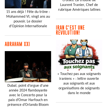
croisés. La tribune de
Laurent Tranier, Chef de
rubrique Amériques latines
15 ans déjà ! Fête du trône :
Mohammed VI, vingt ans au
pouvoir. Le dossier
d'Opinion Internationale
IRAN C'EST UNE
RÉVOLUTION!
ABRAHAM XXI
« Touchez pas aux soignants
iraniens » : lettre ouverte
aux soignants et aux
Dubaï, point d’orgue d’une
organisations de soignants
année 2024 flamboyante
dans le monde
avec le Concerto pour la
paix d’Omar Harfouch en
présence d’Orlando Bloom