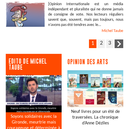
[Opinion Internationale est un média
indépendant et pluraliste qui ne donne jamais
de consigne de vote. Nos lecteurs réguliers
savent que, souvent, mais pas toujours, nous
n’avons pas été tendres avec le…
Michel
Taube
2
3
1
EDITO DE MICHEL
OPINION DES ARTS
TAUBE
Neuf livres pour un été de
Soyons solidaires avec la
traversées. La chronique
Gironde, meurtrie mais
d’Anne Dézîles
courageuse et déterminée à