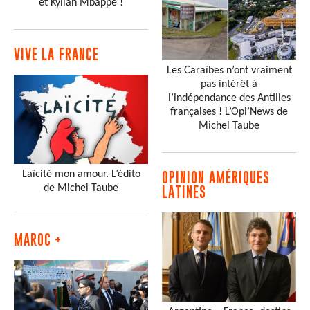
et Kylian Mbappé !
VIVE LA FRANCE
Les Caraïbes n’ont vraiment
pas intérêt à
l’indépendance des Antilles
françaises ! L’Opi’News de
Michel Taube
Laïcité mon amour. L’édito
OPINION AMÉRIQUES
de Michel Taube
LATINES
MAROC +