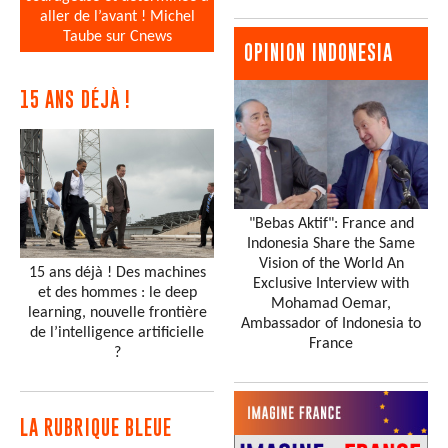
aller de l’avant ! Michel
Taube sur Cnews
OPINION INDONESIA
15 ANS DÉJÀ !
"Bebas Aktif": France and
Indonesia Share the Same
Vision of the World An
15 ans déjà ! Des machines
Exclusive Interview with
et des hommes : le deep
Mohamad Oemar,
learning, nouvelle frontière
Ambassador of Indonesia to
de l’intelligence artificielle
France
?
LA RUBRIQUE BLEUE