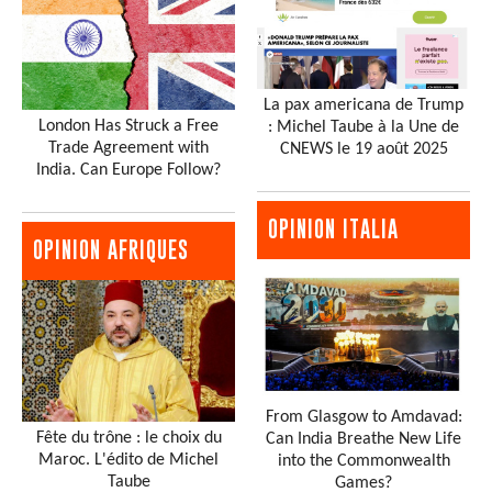
La pax americana de Trump
London Has Struck a Free
: Michel Taube à la Une de
Trade Agreement with
CNEWS le 19 août 2025
India. Can Europe Follow?
OPINION ITALIA
OPINION AFRIQUES
From Glasgow to Amdavad:
Fête du trône : le choix du
Can India Breathe New Life
Maroc. L'édito de Michel
into the Commonwealth
Taube
Games?