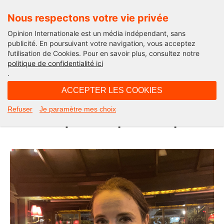
Nous respectons votre vie privée
Opinion Internationale est un média indépendant, sans
publicité. En poursuivant votre navigation, vous acceptez
l’utilisation de Cookies. Pour en savoir plus, consultez notre
Elysée 2022
politique de confidentialité ici
.
11H52 - mercredi 13 avril 2022
ACCEPTER LES COOKIES
Amélie Nothomb : « l’hypothèse Le
Refuser
Je paramètre mes choix
Pen m’inquiète au plus haut point »