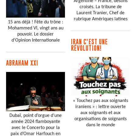
Argentine – France, destins
croisés. La tribune de
Laurent Tranier, Chef de
rubrique Amériques latines
15 ans déjà ! Fête du trône :
Mohammed VI, vingt ans au
pouvoir. Le dossier
d'Opinion Internationale
IRAN C'EST UNE
RÉVOLUTION!
ABRAHAM XXI
« Touchez pas aux soignants
iraniens » : lettre ouverte
aux soignants et aux
Dubaï, point d’orgue d’une
organisations de soignants
année 2024 flamboyante
dans le monde
avec le Concerto pour la
paix d’Omar Harfouch en