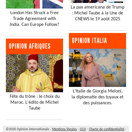
La pax americana de Trump
London Has Struck a Free
: Michel Taube à la Une de
Trade Agreement with
CNEWS le 19 août 2025
India. Can Europe Follow?
OPINION ITALIA
OPINION AFRIQUES
L’Italie de Giorgia Meloni,
Fête du trône : le choix du
la diplomatie des tuyaux et
Maroc. L'édito de Michel
des puissances.
Taube
©2026 Opinion internationale -
Mentions légales
-
CGV
-
Charte de confidentialité
-