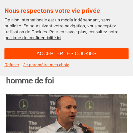
Nous respectons votre vie privée
Opinion Internationale est un média indépendant, sans
publicité. En poursuivant votre navigation, vous acceptez
l’utilisation de Cookies. Pour en savoir plus, consultez notre
Moyen-Orient
politique de confidentialité ici
.
17H33 - lundi 14 juin 2021
ACCEPTER LES COOKIES
Nouveau premier ministre d’Israël,
Refuser
Je paramètre mes choix
Naftali Bennett ou l’ambition d’un
homme de foi