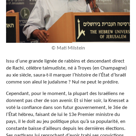
© Mati Milstein
Issu d’une grande lignée de rabbins et descendant direct
de Rachi, célèbre talmudiste, né à Troyes (en Champagne)
au
xi
e
siècle, saura-t-il marquer l’histoire de l’État d’Israël
comme son aïeul le judaïsme ? Nul ne peut le prédire.
Cependant, pour le moment, la plupart des Israéliens ne
donnent pas cher de son avenir. Et si hier soir, la Knesset a
voté la confiance dans son futur gouvernement, le 36
e
de
l’État hébreu, faisant de lui le 13
e
Premier ministre du
pays, il le doit au jeu politique plus qu’à sa popularité, en
constante baisse d’ailleurs depuis les dernières élections.
Ses partisans lui reprochant d’avoir trahi ses convictions