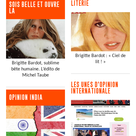
LITERIE
SOIS BELLE ET OUVRE
LA
Brigitte Bardot : « Ciel de
lit ! »
Brigitte Bardot, sublime
bête humaine. L’édito de
Michel Taube
LES UNES D'OPINION
INTERNATIONALE
OPINION INDIA