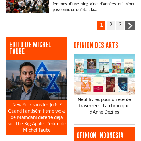
femmes d’une vingtaine d’années qui n’ont
pas connu ce qu’était la…
2
3
1
EDITO DE MICHEL
OPINION DES ARTS
TAUBE
Neuf livres pour un été de
New-York sans les juifs ?
traversées. La chronique
Quand l’antisémitisme woke
d’Anne Dézîles
de Mamdani déferle déjà
sur The Big Apple. L’édito de
Michel Taube
OPINION INDONESIA