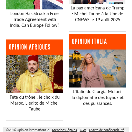
La pax americana de Trump
London Has Struck a Free
: Michel Taube à la Une de
Trade Agreement with
CNEWS le 19 août 2025
India. Can Europe Follow?
OPINION ITALIA
OPINION AFRIQUES
L’Italie de Giorgia Meloni,
Fête du trône : le choix du
la diplomatie des tuyaux et
Maroc. L'édito de Michel
des puissances.
Taube
©2026 Opinion internationale -
Mentions légales
-
CGV
-
Charte de confidentialité
-