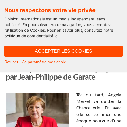
Nous respectons votre vie privée
Opinion Internationale est un média indépendant, sans
publicité. En poursuivant votre navigation, vous acceptez
l’utilisation de Cookies. Pour en savoir plus, consultez notre
International
politique de confidentialité ici
.
15H42 - lundi 23 décembre 2019
ACCEPTER LES COOKIES
Allemagne, mère blafarde ?
Refuser
Je paramètre mes choix
Chronique d’une nouvelle époque
par Jean-Philippe de Garate
Tôt ou tard, Angela
Merkel va quitter la
Chancellerie. Et avec
elle se terminer une
époque pourvue d’une