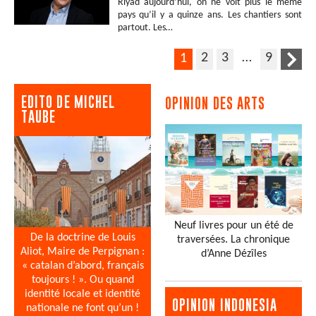
Riyad aujourd’hui, on ne voit plus le même
pays qu’il y a quinze ans. Les chantiers sont
partout. Les…
2
3
…
9
1
EDITO DE MICHEL
OPINION DES ARTS
TAUBE
Neuf livres pour un été de
De la doctrine de Louis
traversées. La chronique
Aliot, Maire de Perpignan :
d’Anne Dézîles
« catalan d’abord, français
toujours ! ». Ou quand
identité locale et identité
OPINION INDONESIA
nationale ne font qu’un !