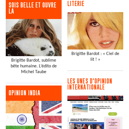
LITERIE
SOIS BELLE ET OUVRE
LA
Brigitte Bardot : « Ciel de
lit ! »
Brigitte Bardot, sublime
bête humaine. L’édito de
Michel Taube
LES UNES D'OPINION
INTERNATIONALE
OPINION INDIA