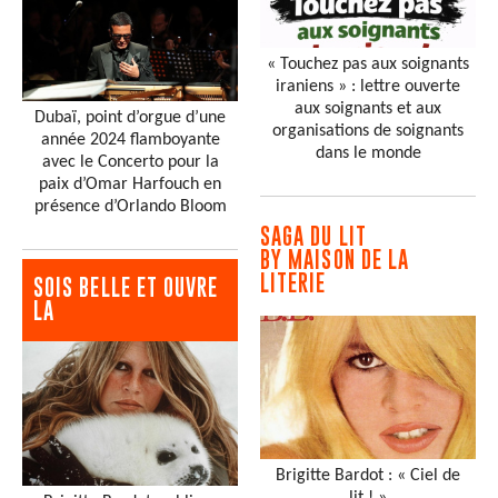
« Touchez pas aux soignants
iraniens » : lettre ouverte
aux soignants et aux
Dubaï, point d’orgue d’une
organisations de soignants
année 2024 flamboyante
dans le monde
avec le Concerto pour la
paix d’Omar Harfouch en
présence d’Orlando Bloom
SAGA DU LIT
BY MAISON DE LA
LITERIE
SOIS BELLE ET OUVRE
LA
Brigitte Bardot : « Ciel de
lit ! »