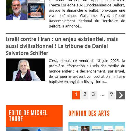
La venue surprise du rappeur controversé
Freeze Corleone aux Eurockéennes de Belfort,
prévue le dimanche 6 juillet, provoque une
vive polémique. Guillaume Bigot, député
Rassemblement national du Territoire de
Belfort, a annoncé…
Israël contre l’Iran : un enjeu existentiel, mais
aussi civilisationnel ! La tribune de Daniel
Salvatore Schiffer
C’est, depuis ce vendredi 13 juin 2025, la
première information au sein des médias du
monde entier : le déclenchement, par Israël,
de sa guerre préventive, opération militaire
baptisée en anglais « Rising Lion »…
2
3
…
9
1
EDITO DE MICHEL
OPINION DES ARTS
TAUBE