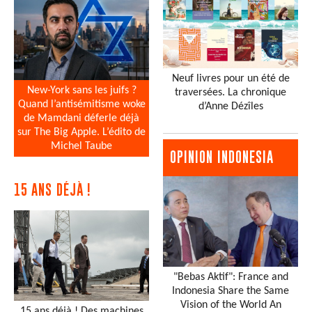
Neuf livres pour un été de
New-York sans les juifs ?
traversées. La chronique
Quand l’antisémitisme woke
d’Anne Dézîles
de Mamdani déferle déjà
sur The Big Apple. L’édito de
Michel Taube
OPINION INDONESIA
15 ANS DÉJÀ !
"Bebas Aktif": France and
Indonesia Share the Same
Vision of the World An
15 ans déjà ! Des machines