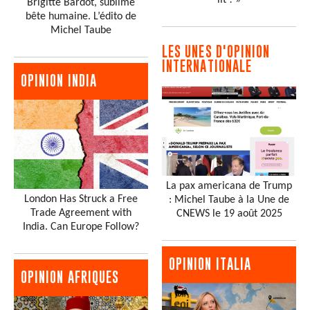
Brigitte Bardot, sublime
bête humaine. L’édito de
Michel Taube
LES UNES D'OPINION
INTERNATIONALE
OPINION INDIA
La pax americana de Trump
London Has Struck a Free
: Michel Taube à la Une de
Trade Agreement with
CNEWS le 19 août 2025
India. Can Europe Follow?
OPINION ITALIA
OPINION AFRIQUES