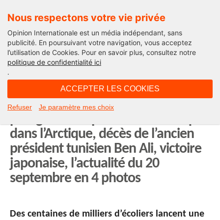
Nous respectons votre vie privée
Opinion Internationale est un média indépendant, sans
publicité. En poursuivant votre navigation, vous acceptez
l’utilisation de Cookies. Pour en savoir plus, consultez notre
Actualité
politique de confidentialité ici
.
17H38 - vendredi 20 septembre 2019
ACCEPTER LES COOKIES
Grève mondiale pour le climat, la
Refuser
Je paramètre mes choix
plus grande expédition scientifique
dans l’Arctique, décès de l’ancien
président tunisien Ben Ali, victoire
japonaise, l’actualité du 20
septembre en 4 photos
Des centaines de milliers d’écoliers lancent une