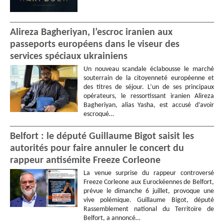
Alireza Bagheriyan, l’escroc iranien aux
passeports européens dans le viseur des
services spéciaux ukrainiens
Un nouveau scandale éclabousse le marché
souterrain de la citoyenneté européenne et
des titres de séjour. L’un de ses principaux
opérateurs, le ressortissant iranien Alireza
Bagheriyan, alias Yasha, est accusé d’avoir
escroqué…
Belfort : le député Guillaume Bigot saisit les
autorités pour faire annuler le concert du
rappeur antisémite Freeze Corleone
La venue surprise du rappeur controversé
Freeze Corleone aux Eurockéennes de Belfort,
prévue le dimanche 6 juillet, provoque une
vive polémique. Guillaume Bigot, député
Rassemblement national du Territoire de
Belfort, a annoncé…