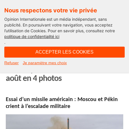
Nous respectons votre vie privée
Opinion Internationale est un média indépendant, sans
publicité. En poursuivant votre navigation, vous acceptez
l’utilisation de Cookies. Pour en savoir plus, consultez notre
Actualité
politique de confidentialité ici
.
18H26 - mardi 20 août 2019
ACCEPTER LES COOKIES
Missile américain, Open Arms,
Refuser
Je paramètre mes choix
Soudan, Italie : l’actualité du 20
août en 4 photos
Essai d’un missile américain : Moscou et Pékin
crient à l’escalade militaire