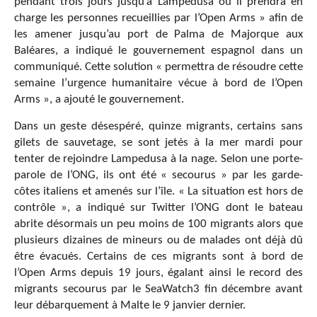
pendant trois jours jusqu’à Lampedusa où il prendra en
charge les personnes recueillies par l’Open Arms » afin de
les amener jusqu’au port de Palma de Majorque aux
Baléares, a indiqué le gouvernement espagnol dans un
communiqué. Cette solution « permettra de résoudre cette
semaine l’urgence humanitaire vécue à bord de l’Open
Arms », a ajouté le gouvernement.
Dans un geste désespéré, quinze migrants, certains sans
gilets de sauvetage, se sont jetés à la mer mardi pour
tenter de rejoindre Lampedusa à la nage. Selon une porte-
parole de l’ONG, ils ont été « secourus » par les garde-
côtes italiens et amenés sur l’île. « La situation est hors de
contrôle », a indiqué sur Twitter l’ONG dont le bateau
abrite désormais un peu moins de 100 migrants alors que
plusieurs dizaines de mineurs ou de malades ont déjà dû
être évacués. Certains de ces migrants sont à bord de
l’Open Arms depuis 19 jours, égalant ainsi le record des
migrants secourus par le SeaWatch3 fin décembre avant
leur débarquement à Malte le 9 janvier dernier.