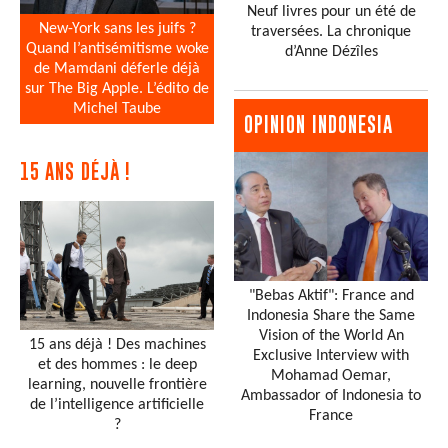
Neuf livres pour un été de
New-York sans les juifs ?
traversées. La chronique
Quand l’antisémitisme woke
d’Anne Dézîles
de Mamdani déferle déjà
sur The Big Apple. L’édito de
Michel Taube
OPINION INDONESIA
15 ANS DÉJÀ !
"Bebas Aktif": France and
Indonesia Share the Same
Vision of the World An
15 ans déjà ! Des machines
Exclusive Interview with
et des hommes : le deep
Mohamad Oemar,
learning, nouvelle frontière
Ambassador of Indonesia to
de l’intelligence artificielle
France
?