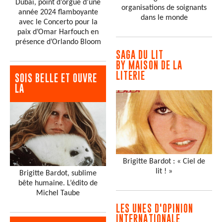
Dubaï, point d’orgue d’une
organisations de soignants
année 2024 flamboyante
dans le monde
avec le Concerto pour la
paix d’Omar Harfouch en
présence d’Orlando Bloom
SAGA DU LIT
BY MAISON DE LA
LITERIE
SOIS BELLE ET OUVRE
LA
Brigitte Bardot : « Ciel de
lit ! »
Brigitte Bardot, sublime
bête humaine. L’édito de
Michel Taube
LES UNES D'OPINION
INTERNATIONALE