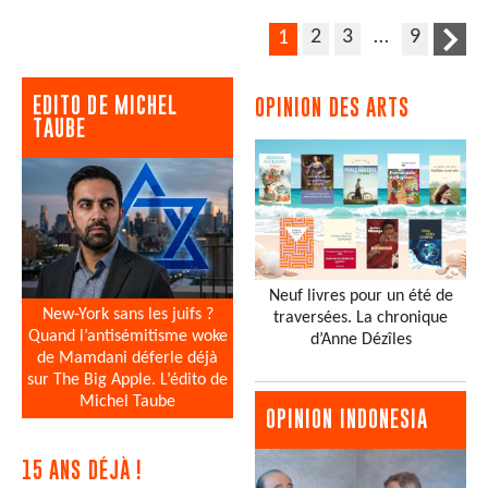
2
3
…
9
1
EDITO DE MICHEL
OPINION DES ARTS
TAUBE
Neuf livres pour un été de
New-York sans les juifs ?
traversées. La chronique
Quand l’antisémitisme woke
d’Anne Dézîles
de Mamdani déferle déjà
sur The Big Apple. L’édito de
Michel Taube
OPINION INDONESIA
15 ANS DÉJÀ !