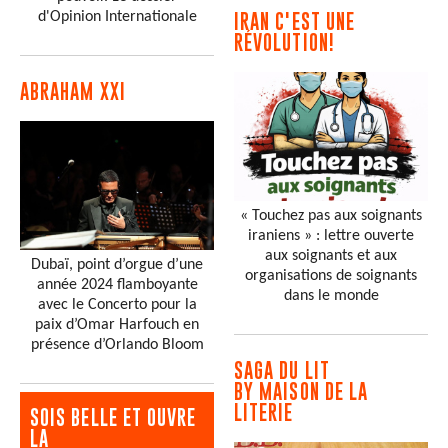
d'Opinion Internationale
IRAN C'EST UNE
RÉVOLUTION!
ABRAHAM XXI
« Touchez pas aux soignants
iraniens » : lettre ouverte
aux soignants et aux
Dubaï, point d’orgue d’une
organisations de soignants
année 2024 flamboyante
dans le monde
avec le Concerto pour la
paix d’Omar Harfouch en
présence d’Orlando Bloom
SAGA DU LIT
BY MAISON DE LA
LITERIE
SOIS BELLE ET OUVRE
LA