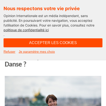
Nous respectons votre vie privée
Opinion Internationale est un média indépendant, sans
publicité. En poursuivant votre navigation, vous acceptez
l’utilisation de Cookies. Pour en savoir plus, consultez notre
Lifestyle
politique de confidentialité ici
.
10H41 - dimanche 25 mars 2018
ACCEPTER LES COOKIES
Opéra de Paris : Nathalie Jacquel
Refuser
Je paramètre mes choix
de Boucaud, future directrice de la
Danse ?