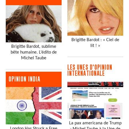
Brigitte Bardot : « Ciel de
lit ! »
Brigitte Bardot, sublime
bête humaine. L’édito de
Michel Taube
LES UNES D'OPINION
INTERNATIONALE
OPINION INDIA
La pax americana de Trump
London Has Struck a Free
: Michel Taube à la Une de