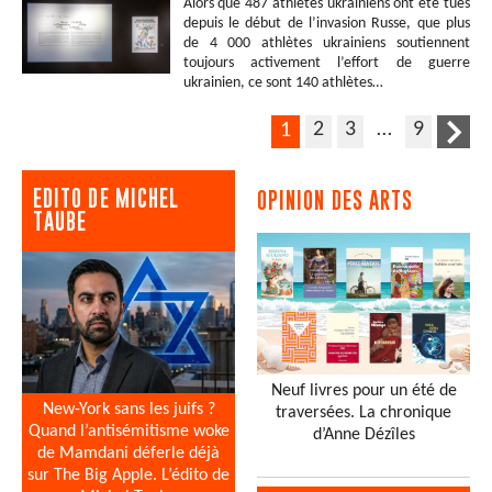
Alors que 487 athlètes ukrainiens ont été tués
depuis le début de l’invasion Russe, que plus
de 4 000 athlètes ukrainiens soutiennent
toujours activement l’effort de guerre
ukrainien, ce sont 140 athlètes…
2
3
…
9
1
EDITO DE MICHEL
OPINION DES ARTS
TAUBE
Neuf livres pour un été de
New-York sans les juifs ?
traversées. La chronique
Quand l’antisémitisme woke
d’Anne Dézîles
de Mamdani déferle déjà
sur The Big Apple. L’édito de