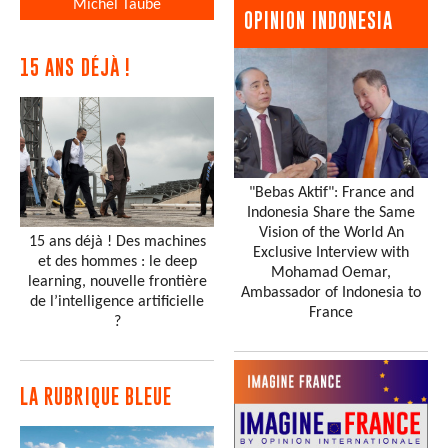
Michel Taube
OPINION INDONESIA
15 ANS DÉJÀ !
"Bebas Aktif": France and
Indonesia Share the Same
Vision of the World An
15 ans déjà ! Des machines
Exclusive Interview with
et des hommes : le deep
Mohamad Oemar,
learning, nouvelle frontière
Ambassador of Indonesia to
de l’intelligence artificielle
France
?
LA RUBRIQUE BLEUE