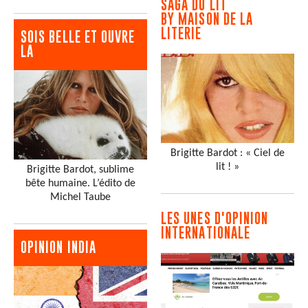
SAGA DU LIT
BY MAISON DE LA
LITERIE
SOIS BELLE ET OUVRE
LA
Brigitte Bardot : « Ciel de
lit ! »
Brigitte Bardot, sublime
bête humaine. L’édito de
Michel Taube
LES UNES D'OPINION
INTERNATIONALE
OPINION INDIA