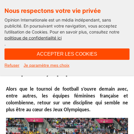
Nous respectons votre vie privée
Opinion Internationale est un média indépendant, sans
publicité. En poursuivant votre navigation, vous acceptez
l’utilisation de Cookies. Pour en savoir plus, consultez notre
Opinion Sport
politique de confidentialité ici
.
11H58 - mardi 2 août 2016
ACCEPTER LES COOKIES
Le football est-il encore une
Refuser
Je paramètre mes choix
discipline olympique ?
Alors que le tournoi de football s’ouvre demain avec,
entre autres, les équipes féminines française et
colombienne, retour sur une discipline qui semble ne
plus être au cœur des Jeux Olympiques.