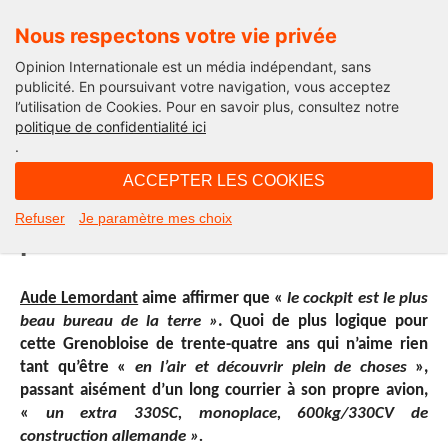
Nous respectons votre vie privée
Opinion Internationale est un média indépendant, sans
publicité. En poursuivant votre navigation, vous acceptez
l’utilisation de Cookies. Pour en savoir plus, consultez notre
Opinion Sport
politique de confidentialité ici
.
10H14 - jeudi 9 juin 2016
ACCEPTER LES COOKIES
Aude Lemordant, tête en l’air et
Refuser
Je paramètre mes choix
pieds sur terre
Aude Lemordant
aime affirmer que «
le cockpit est le plus
beau bureau de la terre »
. Quoi de plus logique pour
cette Grenobloise de trente-quatre ans qui n’aime rien
tant qu’être «
en l’air et découvrir plein de choses
»,
passant aisément d’un long courrier à son propre avion,
«
un extra 330SC, monoplace, 600kg/330CV de
construction allemande ».