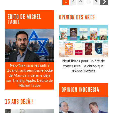
2
3
…
9
1
EDITO DE MICHEL
OPINION DES ARTS
TAUBE
Neuf livres pour un été de
New-York sans les juifs ?
traversées. La chronique
Quand l’antisémitisme woke
d’Anne Dézîles
de Mamdani déferle déjà
sur The Big Apple. L’édito de
Michel Taube
OPINION INDONESIA
15 ANS DÉJÀ !