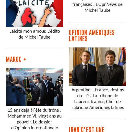
françaises ! L’Opi’News de
Michel Taube
Laïcité mon amour. L’édito
OPINION AMÉRIQUES
de Michel Taube
LATINES
MAROC +
Argentine – France, destins
croisés. La tribune de
Laurent Tranier, Chef de
rubrique Amériques latines
15 ans déjà ! Fête du trône :
Mohammed VI, vingt ans au
pouvoir. Le dossier
d'Opinion Internationale
IRAN C'EST UNE