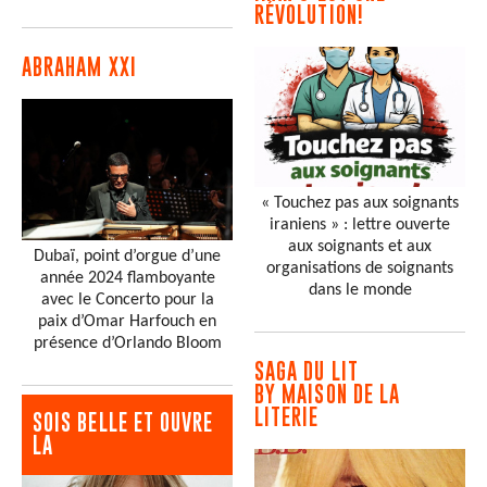
RÉVOLUTION!
ABRAHAM XXI
« Touchez pas aux soignants
iraniens » : lettre ouverte
aux soignants et aux
Dubaï, point d’orgue d’une
organisations de soignants
année 2024 flamboyante
dans le monde
avec le Concerto pour la
paix d’Omar Harfouch en
présence d’Orlando Bloom
SAGA DU LIT
BY MAISON DE LA
LITERIE
SOIS BELLE ET OUVRE
LA