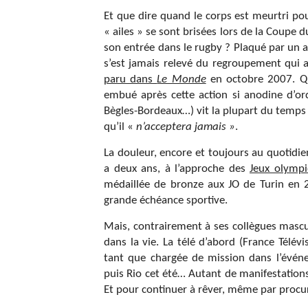
Et que dire quand le corps est meurtri po
« ailes » se sont brisées lors de la Coupe
son entrée dans le rugby ? Plaqué par un a
s’est jamais relevé du regroupement qui a
paru dans
Le Monde
en octobre 2007. Qua
embué après cette action si anodine d’o
Bègles-Bordeaux…) vit la plupart du temp
qu’il «
n’acceptera jamais »
.
La douleur, encore et toujours au quotidi
a deux ans, à l’approche des
Jeux olympi
médaillée de bronze aux JO de Turin en 
grande échéance sportive.
Mais, contrairement à ses collègues mascul
dans la vie. La télé d’abord (France Télé
tant que chargée de mission dans l’événe
puis Rio cet été… Autant de manifestation
Et pour continuer à rêver, même par proc