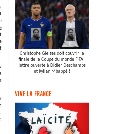
s
t
e
e
t
e
t
Christophe Gleizes doit couvrir la
finale de la Coupe du monde FIFA :
lettre ouverte à Didier Deschamps
y
et Kylian Mbappé !
a
a
VIVE LA FRANCE
r
n
,
.