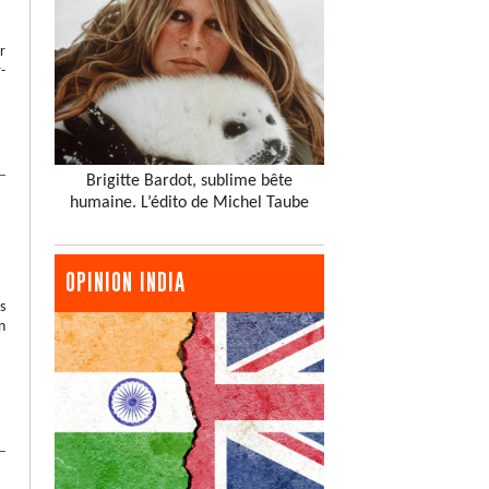
r
-
Brigitte Bardot, sublime bête
humaine. L’édito de Michel Taube
OPINION INDIA
s
n