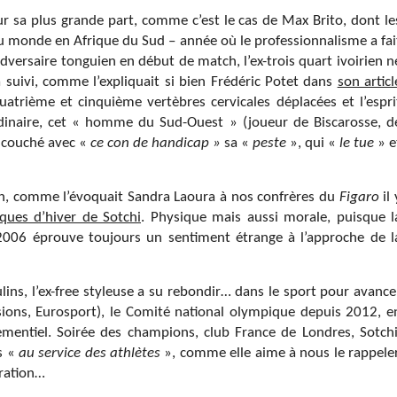
ur sa plus grande part, comme c’est le cas de Max Brito, dont le
 du monde en Afrique du Sud – année où le professionnalisme a fai
dversaire tonguien en début de match, l’ex-trois quart ivoirien n
 suivi, comme l’expliquait si bien Frédéric Potet dans
son articl
trième et cinquième vertèbres cervicales déplacées et l’espri
rdinaire, cet « homme du Sud-Ouest » (joueur de Biscarosse, d
s couché avec «
ce con de handicap »
sa «
peste
», qui «
le tue
» e
en, comme l’évoquait Sandra Laoura à nos confrères du
Figaro
il 
ques d’hiver de Sotchi
. Physique mais aussi morale, puisque l
2006 éprouve toujours un sentiment étrange à l’approche de l
ins, l’ex-free styleuse a su rebondir… dans le sport pour avance
visions, Eurosport), le Comité national olympique depuis 2012, e
mentiel. Soirée des champions, club France de Londres, Sotchi
s «
au service des athlètes
», comme elle aime à nous le rappeler
uration…