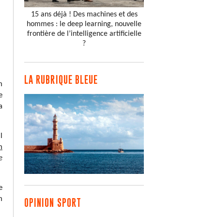
15 ans déjà ! Des machines et des
hommes : le deep learning, nouvelle
frontière de l’intelligence artificielle
?
LA RUBRIQUE BLEUE
n
e
a
l
n
e
e
n
OPINION SPORT