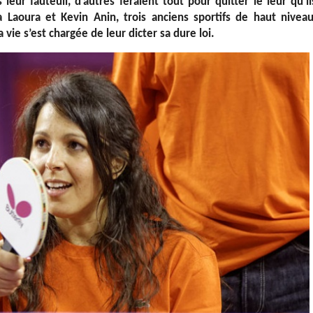
leur fauteuil, d’autres feraient tout pour quitter le leur qu’il
a Laoura et Kevin Anin, trois anciens sportifs de haut niveau
vie s’est chargée de leur dicter sa dure loi.