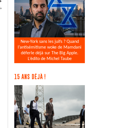
s
,
New-York sans les juifs ? Quand
l’antisémitisme woke de Mamdani
déferle déjà sur The Big Apple.
L’édito de Michel Taube
15 ANS DÉJÀ !