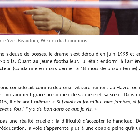
ierre-Yves Beaudoin, Wikimedia Commons
nne skieuse de bosses, le drame s’est déroulé en juin 1995 et e
ploits. Quant au jeune footballeur, lui était endormi à l’arrièr
ucteur (condamné en mars dernier à 18 mois de prison ferme) 
 rond considérait comme dépressif vit sereinement au Havre, où i
te ans, notamment grâce au soutien de sa mère et sa sœur. Dans
u
15, il déclarait même : «
Si j’avais aujourd’hui mes jambes, si j
evenu fou ! Il y a du bon dans ce que je vis
. »
s une réalité cruelle : la difficulté d’accepter le handicap. D
a rééducation, la voie s’apparente plus à une double peine qu’à u