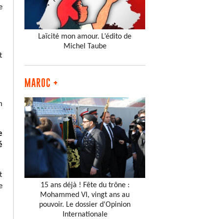
e
Laïcité mon amour. L’édito de
Michel Taube
t
MAROC +
n
e
é
t
15 ans déjà ! Fête du trône :
e
Mohammed VI, vingt ans au
pouvoir. Le dossier d'Opinion
Internationale