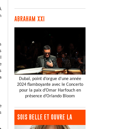
À
n
ABRAHAM XXI
s
s
l
e
s
a
Dubaï, point d’orgue d’une année
2024 flamboyante avec le Concerto
pour la paix d’Omar Harfouch en
présence d’Orlando Bloom
e
s
SOIS BELLE ET OUVRE LA