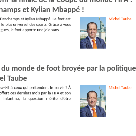
vrir la finale de la Coupe du monde FIFA :
schamps et Kylian Mbappé !
 Deschamps et Kylian Mbappé, Le foot est
Michel
Taube
t le plus universel des sports. Grâce à vous
lègues, le foot apporte une joie sans…
 du monde de foot broyée par la politique
hel Taube
vra-t-il à ceux qui prétendent le servir ? À
Michel
Taube
 offert ces derniers mois par la FIFA et son
i Infantino, la question mérite d’être