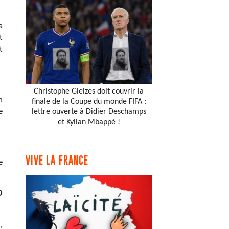
a
t
t
Christophe Gleizes doit couvrir la
n
finale de la Coupe du monde FIFA :
e
lettre ouverte à Didier Deschamps
et Kylian Mbappé !
VIVE LA FRANCE
e
O
,