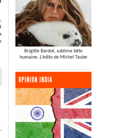
t
,
t
a
s
Brigitte Bardot, sublime bête
humaine. L’édito de Michel Taube
OPINION INDIA