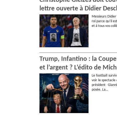
Christophe Gleizes doit cou
lettre ouverte à Didier De
Messieurs Didier
roi parce qu’il es
et à tous vos col
Trump, Infantino : la Coupe
et l’argent ? L’édito de Mic
Le football survi
voir le spectacle
président Giann
posée. La…