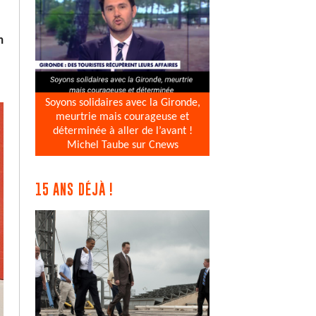
n
Soyons solidaires avec la Gironde,
meurtrie mais courageuse et
déterminée à aller de l’avant !
Michel Taube sur Cnews
15 ANS DÉJÀ !