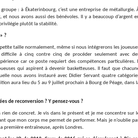
 groupe : à Ékaterinbourg, c’est une entreprise de métallurgie. 
 et nous avons aussi des bénévoles. Il y a beaucoup d’argent e
ivilégie plutôt la stabilité.
» ?
 petite taille normalement, même si nous intégrerons les joueuse
st difficile à cinq contre cinq de procéder seulement avec de
érience car ce poste requiert des compétences particulières. I
oueuses qui aspirent à devenir basketteuses. Il faut que chacun
aquelle nous avons instauré avec Didier Servant quatre catégorie
ition aura lieu du 5 au 9 juillet prochain à Bourg de Péage, dans l
dées de reconversion ? Y pensez-vous ?
 rien de concret. Je vis dans le présent et je me concentre sur l
n tant que mon corps me permet de performer. Mais je n’oublie pa
, ma première entraîneuse, après Londres.