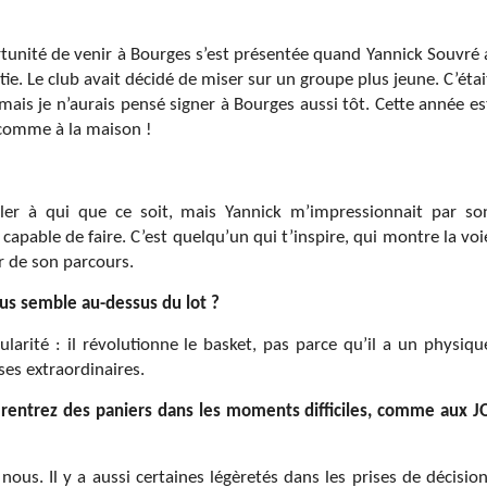
portunité de venir à Bourges s’est présentée quand Yannick Souvré 
tie. Le club avait décidé de miser sur un groupe plus jeune. C’étai
jamais je n’aurais pensé signer à Bourges aussi tôt. Cette année es
 comme à la maison !
ler à qui que ce soit, mais Yannick m’impressionnait par so
t capable de faire. C’est quelqu’un qui t’inspire, qui montre la voi
r de son parcours.
vous semble au-dessus du lot ?
arité : il révolutionne le basket, pas parce qu’il a un physiqu
ses extraordinaires.
t rentrez des paniers dans les moments difficiles, comme aux J
n nous. Il y a aussi certaines légèretés dans les prises de décision