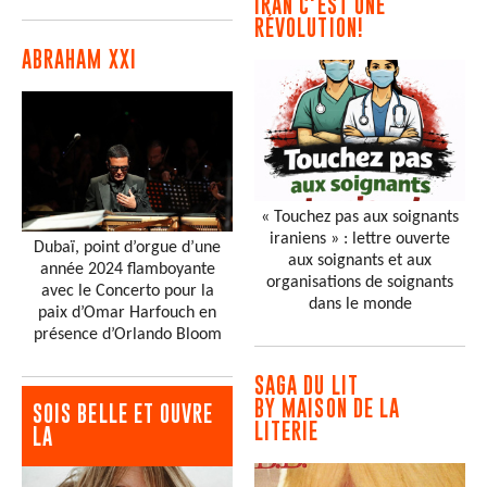
IRAN C'EST UNE
RÉVOLUTION!
ABRAHAM XXI
« Touchez pas aux soignants
iraniens » : lettre ouverte
Dubaï, point d’orgue d’une
aux soignants et aux
année 2024 flamboyante
organisations de soignants
avec le Concerto pour la
dans le monde
paix d’Omar Harfouch en
présence d’Orlando Bloom
SAGA DU LIT
BY MAISON DE LA
SOIS BELLE ET OUVRE
LITERIE
LA