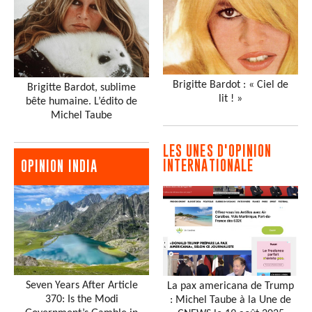
Brigitte Bardot : « Ciel de
Brigitte Bardot, sublime
lit ! »
bête humaine. L’édito de
Michel Taube
LES UNES D'OPINION
INTERNATIONALE
OPINION INDIA
Seven Years After Article
La pax americana de Trump
370: Is the Modi
: Michel Taube à la Une de