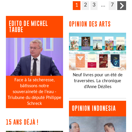
2
3
…
7
1
EDITO DE MICHEL
OPINION DES ARTS
TAUBE
Neuf livres pour un été de
Face à la sécheresse,
traversées. La chronique
bâtissons notre
d’Anne Dézîles
souveraineté de l’eau -
Triubune du député Philippe
Schreck
OPINION INDONESIA
15 ANS DÉJÀ !