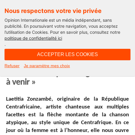
Nous respectons votre vie privée
Opinion Internationale est un média indépendant, sans
publicité. En poursuivant votre navigation, vous acceptez
l’utilisation de Cookies. Pour en savoir plus, consultez notre
République centrafricaine
politique de confidentialité ici
.
10H27 - vendredi 7 mars 2014
ACCEPTER LES COOKIES
« En ce 8 mars, essayons d’être de
Refuser
Je paramètre mes choix
bons modèles pour les générations
à venir »
Laetitia Zonzambé, originaire de la République
Centrafricaine, artiste chanteuse aux multiples
facettes est la flèche montante de la chanson
atypique, au style unique de Centrafrique. En ce
jour où la femme est à l’honneur, elle nous ouvre