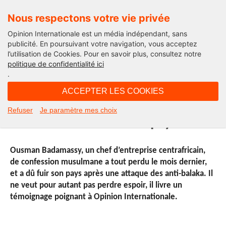
Nous respectons votre vie privée
Opinion Internationale est un média indépendant, sans
publicité. En poursuivant votre navigation, vous acceptez
l’utilisation de Cookies. Pour en savoir plus, consultez notre
République centrafricaine
politique de confidentialité ici
.
10H19 - vendredi 14 février 2014
ACCEPTER LES COOKIES
« Soyons unis pour la
Refuser
Je paramètre mes choix
reconstruction de notre pays ! »
Ousman Badamassy, un chef d’entreprise centrafricain,
de confession musulmane a tout perdu le mois dernier,
et a dû fuir son pays après une attaque des anti-balaka. Il
ne veut pour autant pas perdre espoir, il livre un
témoignage poignant à Opinion Internationale.