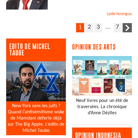
Lydie
Nzengou
2
3
…
7
1
EDITO DE MICHEL
OPINION DES ARTS
TAUBE
Neuf livres pour un été de
New-York sans les juifs ?
traversées. La chronique
Quand l’antisémitisme woke
d’Anne Dézîles
de Mamdani déferle déjà
sur The Big Apple. L’édito de
Michel Taube
OPINION INDONESIA