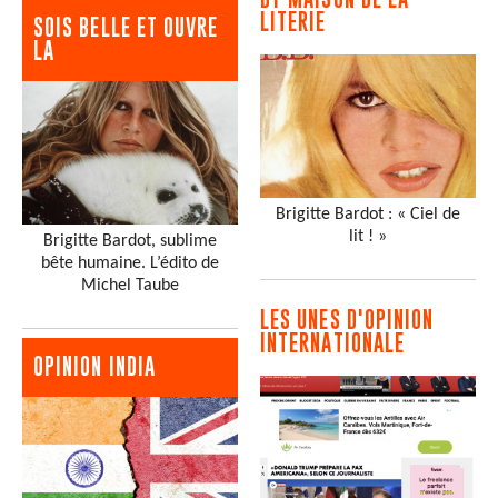
LITERIE
SOIS BELLE ET OUVRE
LA
Brigitte Bardot : « Ciel de
lit ! »
Brigitte Bardot, sublime
bête humaine. L’édito de
Michel Taube
LES UNES D'OPINION
INTERNATIONALE
OPINION INDIA