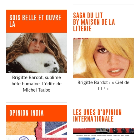
SAGA DU LIT
SOIS BELLE ET OUVRE
BY MAISON DE LA
LA
LITERIE
Brigitte Bardot, sublime
Brigitte Bardot : « Ciel de
bête humaine. L’édito de
lit ! »
Michel Taube
LES UNES D'OPINION
OPINION INDIA
INTERNATIONALE