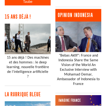
Taube
OPINION INDONESIA
15 ANS DÉJÀ !
"Bebas Aktif": France and
15 ans déjà ! Des machines
Indonesia Share the Same
et des hommes : le deep
Vision of the World An
learning, nouvelle frontière
Exclusive Interview with
de l’intelligence artificielle
Mohamad Oemar,
?
Ambassador of Indonesia to
France
LA RUBRIQUE BLEUE