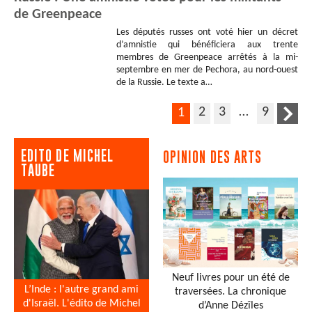
de Greenpeace
Les députés russes ont voté hier un décret
d’amnistie qui bénéficiera aux trente
membres de Greenpeace arrêtés à la mi-
septembre en mer de Pechora, au nord-ouest
de la Russie. Le texte a…
2
3
…
9
1
EDITO DE MICHEL
OPINION DES ARTS
TAUBE
Neuf livres pour un été de
L’Inde : l'autre grand ami
traversées. La chronique
d'Israël. L'édito de Michel
d’Anne Dézîles