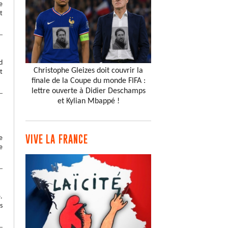
e
t
d
Christophe Gleizes doit couvrir la
t
finale de la Coupe du monde FIFA :
lettre ouverte à Didier Deschamps
et Kylian Mbappé !
VIVE LA FRANCE
e
e
.
s