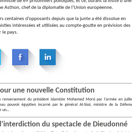
nistie de 69 prisonniers politiques, et ce, durant la visite d’une
 Asthon, chef de la diplomatie de l’Union européenne.
urs centaines d’opposants depuis que la junte a été dissolue en
isties intéressées et utilisées au compte-goutte en prévision des
 le pays.
pour une nouvelle Constitution
le renversement du président islamiste Mohamed Morsi par l’armée en juille
eau pouvoir égyptien incarné par le général Al-Sissi, ministre de la Défens
er un…
 l’interdiction du spectacle de Dieudonné