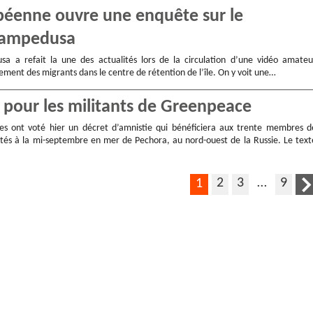
opéenne ouvre une enquête sur le
 Lampedusa
sa a refait la une des actualités lors de la circulation d’une vidéo amateu
ement des migrants dans le centre de rétention de l’île. On y voit une…
 pour les militants de Greenpeace
es ont voté hier un décret d’amnistie qui bénéficiera aux trente membres d
és à la mi-septembre en mer de Pechora, au nord-ouest de la Russie. Le text
2
3
…
9
1