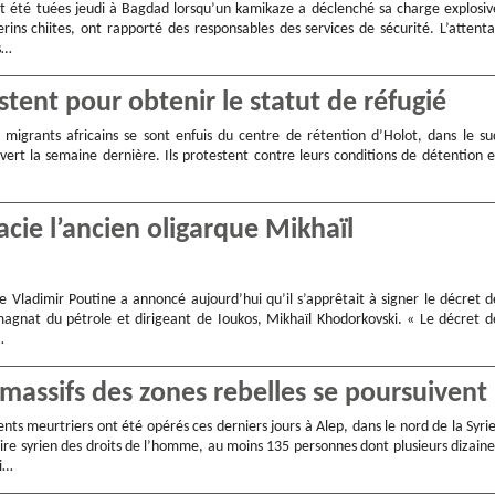
t été tuées jeudi à Bagdad lorsqu’un kamikaze a déclenché sa charge explosiv
rins chiites, ont rapporté des responsables des services de sécurité. L’attenta
s…
stent pour obtenir le statut de réfugié
migrants africains se sont enfuis du centre de rétention d’Holot, dans le su
uvert la semaine dernière. Ils protestent contre leurs conditions de détention e
acie l’ancien oligarque Mikhaïl
e Vladimir Poutine a annoncé aujourd’hui qu’il s’apprêtait à signer le décret d
magnat du pétrole et dirigeant de Ioukos, Mikhaïl Khodorkovski. « Le décret d
…
massifs des zones rebelles se poursuivent
s meurtriers ont été opérés ces derniers jours à Alep, dans le nord de la Syrie
ire syrien des droits de l’homme, au moins 135 personnes dont plusieurs dizaine
ri…