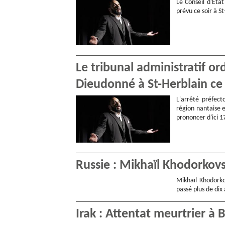
Le Conseil d'Eta
prévu ce soir à S
Le tribunal administratif o
Dieudonné à St-Herblain ce 
L'arrêté préfect
région nantaise e
prononcer d'ici 1
Russie : Mikhaïl Khodorkovs
Mikhaïl Khodorko
passé plus de dix
Irak : Attentat meurtrier à