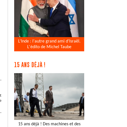
L’Inde : l'autre grand ami d'Israël.
L'édito de Michel Taube
15 ANS DÉJÀ !
t
e
15 ans déjà ! Des machines et des