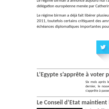
Le régime birman a annoncé aujourd’hui l’am
délégation européenne menée par Catherine
Le régime birman a déjà fait libérer plusie
2011, toutefois certains critiquent des amn
échéances diplomatiques importantes pour
L’Egypte s’apprête à voter 
Six mois après 
dernier, le nouv
s’apprête à pass
Le Conseil d’Etat maintient