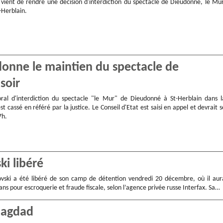
t vient de rendre une décision d'interdiction du spectacle de Dieudonné, le Mur
t-Herblain.
rdonne le maintien du spectacle de
soir
oral d'interdiction du spectacle "le Mur" de Dieudonné à St-Herblain dans l
st cassé en référé par la justice. Le Conseil d'Etat est saisi en appel et devrait s
7h.
ki libéré
vski a été libéré de son camp de détention vendredi 20 décembre, où il aur
 ans pour escroquerie et fraude fiscale, selon l’agence privée russe Interfax. Sa…
 Bagdad