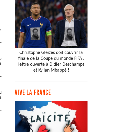
a
Christophe Gleizes doit couvrir la
finale de la Coupe du monde FIFA :
e
t
lettre ouverte à Didier Deschamps
et Kylian Mbappé !
VIVE LA FRANCE
d
t