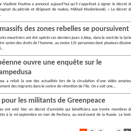
e Vladimir Poutine a annoncé aujourd’hui qu’il s’apprêtait à signer le décret d
magnat du pétrole et dirigeant de Ioukos, Mikhaïl Khodorkovski. « Le décret d
…
massifs des zones rebelles se poursuivent
s meurtriers ont été opérés ces derniers jours à Alep, dans le nord de la Syrie
ire syrien des droits de l’homme, au moins 135 personnes dont plusieurs dizaine
ri…
opéenne ouvre une enquête sur le
 Lampedusa
sa a refait la une des actualités lors de la circulation d’une vidéo amateu
ement des migrants dans le centre de rétention de l’île. On y voit une…
 pour les militants de Greenpeace
es ont voté hier un décret d’amnistie qui bénéficiera aux trente membres d
és à la mi-septembre en mer de Pechora, au nord-ouest de la Russie. Le text