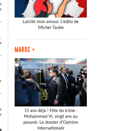
e
e
Laïcité mon amour. L’édito de
Michel Taube
.
s
MAROC +
r
e
15 ans déjà ! Fête du trône :
e
Mohammed VI, vingt ans au
pouvoir. Le dossier d'Opinion
Internationale