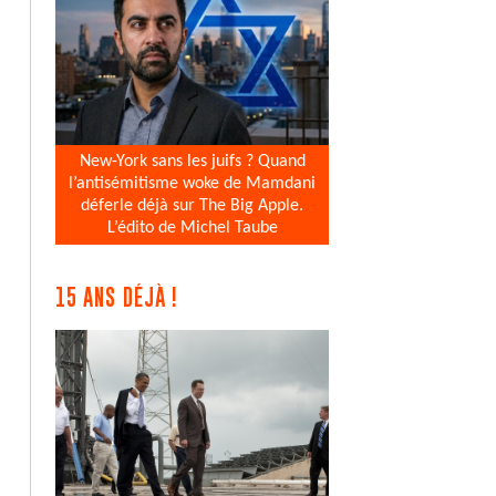
New-York sans les juifs ? Quand
l’antisémitisme woke de Mamdani
déferle déjà sur The Big Apple.
L’édito de Michel Taube
15 ANS DÉJÀ !