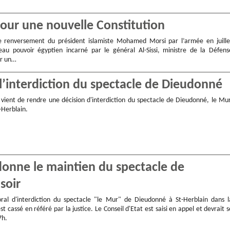
pour une nouvelle Constitution
le renversement du président islamiste Mohamed Morsi par l’armée en juille
eau pouvoir égyptien incarné par le général Al-Sissi, ministre de la Défens
er un…
 l’interdiction du spectacle de Dieudonné
t vient de rendre une décision d'interdiction du spectacle de Dieudonné, le Mur
t-Herblain.
rdonne le maintien du spectacle de
soir
oral d'interdiction du spectacle "le Mur" de Dieudonné à St-Herblain dans l
st cassé en référé par la justice. Le Conseil d'Etat est saisi en appel et devrait s
7h.