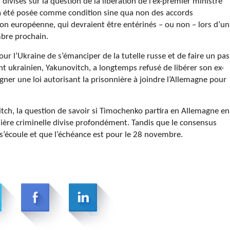
visés sur la question de la libération de l’ex-premier ministre
n a été posée comme condition sine qua non des accords
ion européenne, qui devraient être entérinés – ou non – lors d’un
mbre prochain.
r l’Ukraine de s’émanciper de la tutelle russe et de faire un pas
ant ukrainien, Yakunovitch, a longtemps refusé de libérer son ex-
igner une loi autorisant la prisonnière à joindre l’Allemagne pour
h, la question de savoir si Timochenko partira en Allemagne en
ère criminelle divise profondément. Tandis que le consensus
s s’écoule et que l’échéance est pour le 28 novembre.