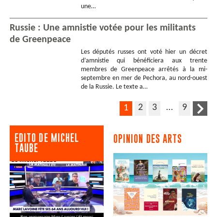
une…
Russie : Une amnistie votée pour les militants
de Greenpeace
Les députés russes ont voté hier un décret
d’amnistie qui bénéficiera aux trente
membres de Greenpeace arrêtés à la mi-
septembre en mer de Pechora, au nord-ouest
de la Russie. Le texte a…
2
3
…
9
1
EDITO DE MICHEL
OPINION DES ARTS
TAUBE