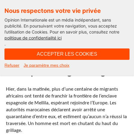
Nous respectons votre vie privée
Opinion Internationale est un média indépendant, sans
publicité. En poursuivant votre navigation, vous acceptez
l’utilisation de Cookies. Pour en savoir plus, consultez notre
Le Fil
politique de confidentialité ici
.
09H55 - mercredi 6 novembre 2013
ACCEPTER LES COOKIES
Maroc : assaut des frontières de
Refuser
Je paramètre mes choix
Mellila par une vague de migrants
Hier, dans la matinée, plus d’une centaine de migrants
africains ont tenté de franchir la frontière de l’enclave
espagnole de Mellila, espérant rejoindre l’Europe. Les
autorités marocaines déclarent avoir arrêté une
quarantaine d’entre eux, et estiment qu’aucun n’a réussi la
traversée. Un homme est mort en chutant du haut du
grillage.