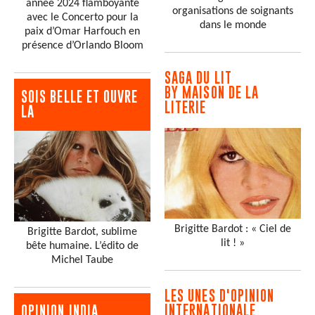
année 2024 flamboyante
organisations de soignants
avec le Concerto pour la
dans le monde
paix d’Omar Harfouch en
présence d’Orlando Bloom
SAGA DU LIT
BY MAISON DE LA
SOIS BELLE ET OUVRE
LITERIE
LA
Brigitte Bardot : « Ciel de
Brigitte Bardot, sublime
lit ! »
bête humaine. L’édito de
Michel Taube
LES UNES D'OPINION
INTERNATIONALE
OPINION INDIA