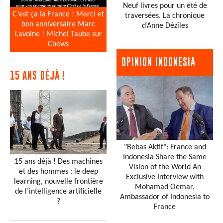
Neuf livres pour un été de
C’est ça la France ! Merci et
traversées. La chronique
bon anniversaire Marc
d’Anne Dézîles
Lavoine ! Michel Taube sur
Cnews
OPINION INDONESIA
15 ANS DÉJÀ !
"Bebas Aktif": France and
Indonesia Share the Same
15 ans déjà ! Des machines
Vision of the World An
et des hommes : le deep
Exclusive Interview with
learning, nouvelle frontière
Mohamad Oemar,
de l’intelligence artificielle
Ambassador of Indonesia to
?
France