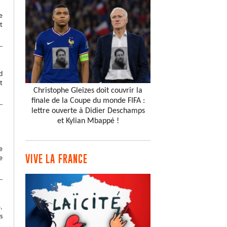
e
t
d
t
Christophe Gleizes doit couvrir la
finale de la Coupe du monde FIFA :
lettre ouverte à Didier Deschamps
et Kylian Mbappé !
e
VIVE LA FRANCE
e
.
s