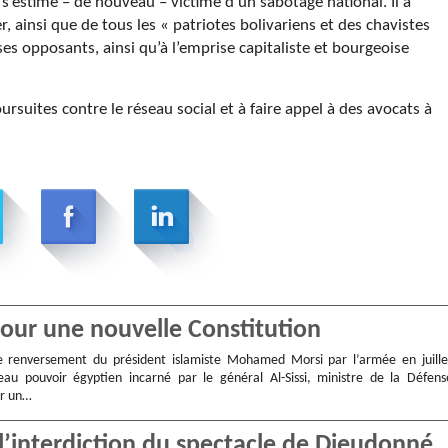
’estime – de nouveau – victime d’un sabotage national. Il a
 ainsi que de tous les « patriotes bolivariens et des chavistes
 ses opposants, ainsi qu’à l’emprise capitaliste et bourgeoise
rsuites contre le réseau social et à faire appel à des avocats à
pour une nouvelle Constitution
le renversement du président islamiste Mohamed Morsi par l’armée en juille
eau pouvoir égyptien incarné par le général Al-Sissi, ministre de la Défens
er un…
 l’interdiction du spectacle de Dieudonné