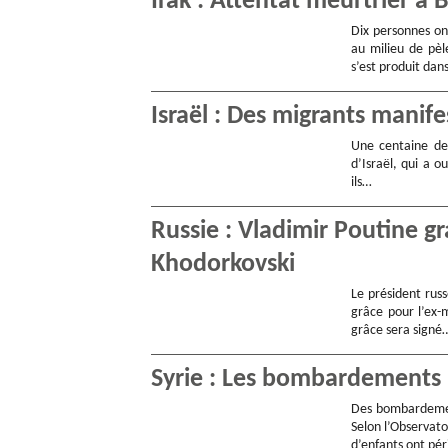
Irak : Attentat meurtrier à
Dix personnes on
au milieu de pèle
s’est produit dan
Israël : Des migrants manife
Une centaine de 
d’Israël, qui a o
ils…
Russie : Vladimir Poutine gr
Khodorkovski
Le président russ
grâce pour l’ex-
grâce sera signé
Syrie : Les bombardements 
Des bombardement
Selon l’Observato
d’enfants ont pé