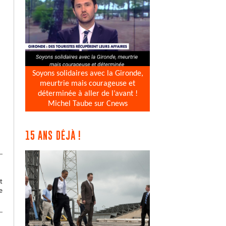
Soyons solidaires avec la Gironde,
meurtrie mais courageuse et
déterminée à aller de l’avant !
Michel Taube sur Cnews
15 ANS DÉJÀ !
t
e