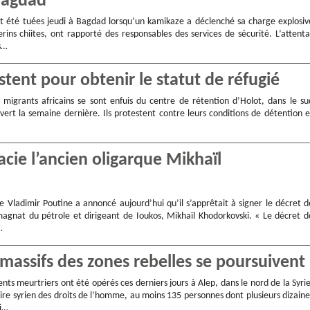
 Bagdad
t été tuées jeudi à Bagdad lorsqu’un kamikaze a déclenché sa charge explosiv
rins chiites, ont rapporté des responsables des services de sécurité. L’attenta
s…
stent pour obtenir le statut de réfugié
migrants africains se sont enfuis du centre de rétention d’Holot, dans le su
uvert la semaine dernière. Ils protestent contre leurs conditions de détention e
acie l’ancien oligarque Mikhaïl
e Vladimir Poutine a annoncé aujourd’hui qu’il s’apprêtait à signer le décret d
magnat du pétrole et dirigeant de Ioukos, Mikhaïl Khodorkovski. « Le décret d
…
massifs des zones rebelles se poursuivent
s meurtriers ont été opérés ces derniers jours à Alep, dans le nord de la Syrie
ire syrien des droits de l’homme, au moins 135 personnes dont plusieurs dizaine
ri…