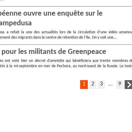
opéenne ouvre une enquête sur le
 Lampedusa
sa a refait la une des actualités lors de la circulation d’une vidéo amateu
ement des migrants dans le centre de rétention de l’île. On y voit une…
 pour les militants de Greenpeace
es ont voté hier un décret d’amnistie qui bénéficiera aux trente membres d
és à la mi-septembre en mer de Pechora, au nord-ouest de la Russie. Le text
2
3
…
9
1