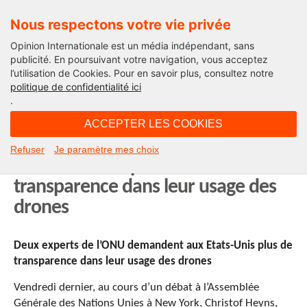
Nous respectons votre vie privée
Opinion Internationale est un média indépendant, sans
publicité. En poursuivant votre navigation, vous acceptez
l’utilisation de Cookies. Pour en savoir plus, consultez notre
Le Fil
politique de confidentialité ici
.
13H09 - mardi 29 octobre 2013
ACCEPTER LES COOKIES
Deux experts de l’ONU demandent
Refuser
Je paramètre mes choix
aux Etats-Unis plus de
transparence dans leur usage des
drones
Deux experts de l’ONU demandent aux Etats-Unis plus de
transparence dans leur usage des drones
Vendredi dernier, au cours d’un débat à l’Assemblée
Générale des Nations Unies à New York, Christof Heyns,