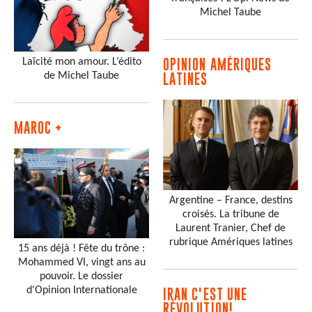
Michel Taube
Laïcité mon amour. L’édito
OPINION AMÉRIQUES
de Michel Taube
LATINES
MAROC +
Argentine – France, destins
croisés. La tribune de
Laurent Tranier, Chef de
rubrique Amériques latines
15 ans déjà ! Fête du trône :
Mohammed VI, vingt ans au
pouvoir. Le dossier
d'Opinion Internationale
IRAN C'EST UNE
RÉVOLUTION!