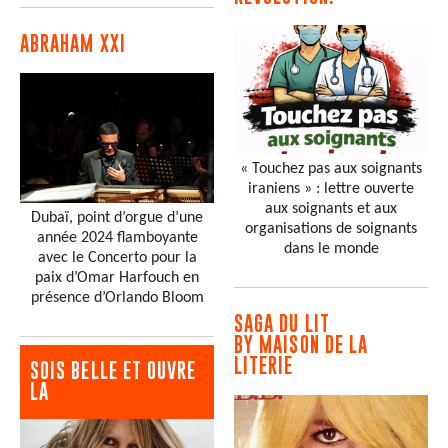
ABRAHAM XXI
« Touchez pas aux soignants
iraniens » : lettre ouverte
aux soignants et aux
Dubaï, point d’orgue d’une
organisations de soignants
année 2024 flamboyante
dans le monde
avec le Concerto pour la
paix d’Omar Harfouch en
présence d’Orlando Bloom
SAGA DU LIT
BY MAISON DE LA
LITERIE
SOIS BELLE ET OUVRE
LA