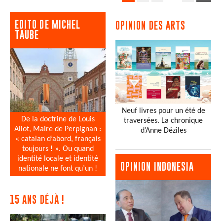
EDITO DE MICHEL
OPINION DES ARTS
TAUBE
Neuf livres pour un été de
De la doctrine de Louis
traversées. La chronique
Aliot, Maire de Perpignan :
d’Anne Dézîles
« catalan d’abord, français
toujours ! ». Ou quand
identité locale et identité
OPINION INDONESIA
nationale ne font qu’un !
15 ANS DÉJÀ !