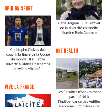
OPINION SPORT
Carla Arigoni : « le Festival
de la diversité culturelle
illumine Paris Centre »
Christophe Gleizes doit
ONE HEALTH
couvrir la finale de la Coupe
du monde FIFA : lettre
ouverte à Didier Deschamps
et Kylian Mbappé !
VIVE LA FRANCE
Les Caraïbes n’ont vraiment
pas intérêt à
l’indépendance des Antilles
françaises ! L’Opi’News de