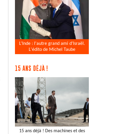
L’Inde : l'autre grand ami d'Israël.
L'édito de Michel Taube
15 ANS DÉJÀ !
k
15 ans déjà ! Des machines et des