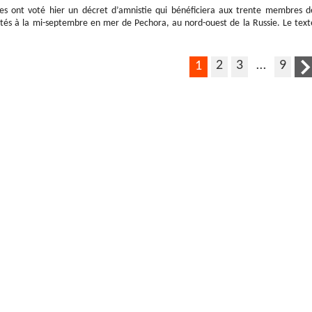
es ont voté hier un décret d’amnistie qui bénéficiera aux trente membres d
és à la mi-septembre en mer de Pechora, au nord-ouest de la Russie. Le text
2
3
…
9
1