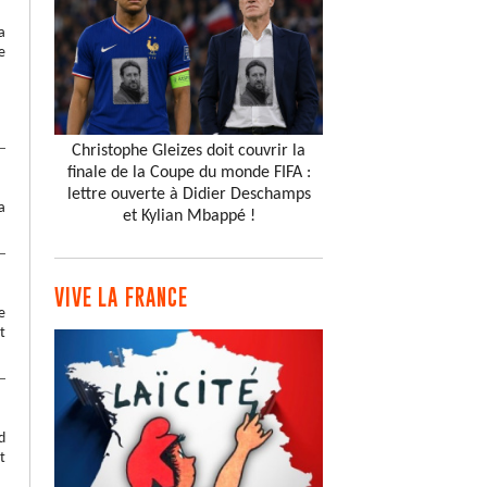
a
e
Christophe Gleizes doit couvrir la
finale de la Coupe du monde FIFA :
lettre ouverte à Didier Deschamps
a
et Kylian Mbappé !
VIVE LA FRANCE
e
t
d
t