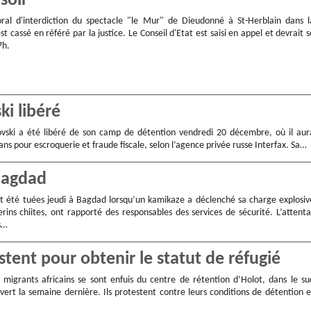
soir
oral d'interdiction du spectacle "le Mur" de Dieudonné à St-Herblain dans l
st cassé en référé par la justice. Le Conseil d'Etat est saisi en appel et devrait s
7h.
ki libéré
vski a été libéré de son camp de détention vendredi 20 décembre, où il aur
 ans pour escroquerie et fraude fiscale, selon l’agence privée russe Interfax. Sa…
 Bagdad
t été tuées jeudi à Bagdad lorsqu’un kamikaze a déclenché sa charge explosiv
rins chiites, ont rapporté des responsables des services de sécurité. L’attenta
s…
stent pour obtenir le statut de réfugié
migrants africains se sont enfuis du centre de rétention d’Holot, dans le su
uvert la semaine dernière. Ils protestent contre leurs conditions de détention e