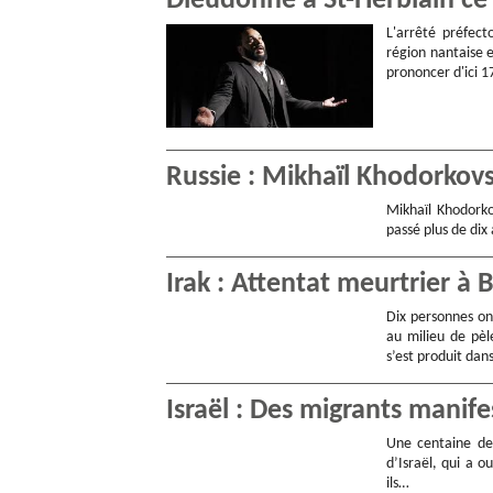
Dieudonné à St-Herblain ce 
L'arrêté préfect
région nantaise e
prononcer d'ici 1
Russie : Mikhaïl Khodorkovs
Mikhaïl Khodorko
passé plus de dix
Irak : Attentat meurtrier à
Dix personnes on
au milieu de pèle
s’est produit dan
Israël : Des migrants manife
Une centaine de 
d’Israël, qui a o
ils…