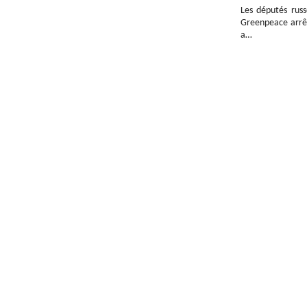
Les députés russ
Greenpeace arrêt
a…