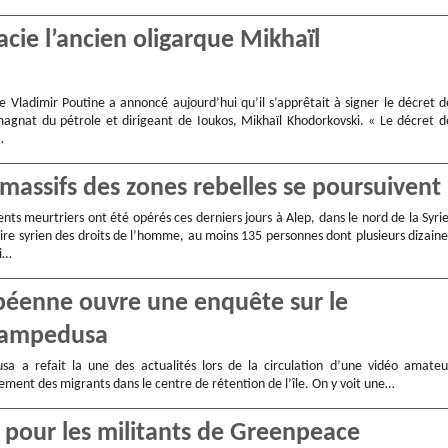
acie l’ancien oligarque Mikhaïl
e Vladimir Poutine a annoncé aujourd’hui qu’il s’apprêtait à signer le décret d
magnat du pétrole et dirigeant de Ioukos, Mikhaïl Khodorkovski. « Le décret d
…
massifs des zones rebelles se poursuivent
s meurtriers ont été opérés ces derniers jours à Alep, dans le nord de la Syrie
ire syrien des droits de l’homme, au moins 135 personnes dont plusieurs dizaine
ri…
opéenne ouvre une enquête sur le
 Lampedusa
sa a refait la une des actualités lors de la circulation d’une vidéo amateu
ement des migrants dans le centre de rétention de l’île. On y voit une…
 pour les militants de Greenpeace