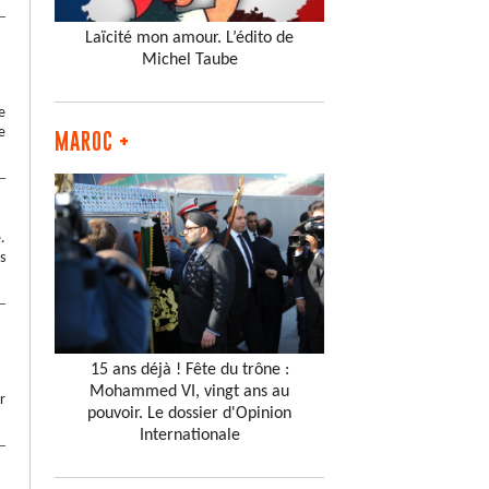
Laïcité mon amour. L’édito de
Michel Taube
e
e
MAROC +
.
s
15 ans déjà ! Fête du trône :
Mohammed VI, vingt ans au
r
pouvoir. Le dossier d'Opinion
Internationale