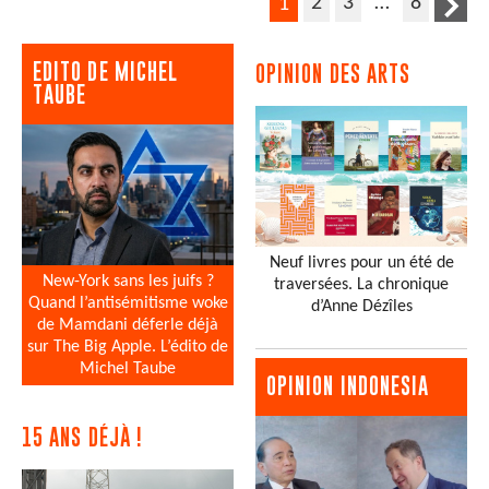
2
3
…
8
1
EDITO DE MICHEL
OPINION DES ARTS
TAUBE
Neuf livres pour un été de
New-York sans les juifs ?
traversées. La chronique
Quand l’antisémitisme woke
d’Anne Dézîles
de Mamdani déferle déjà
sur The Big Apple. L’édito de
Michel Taube
OPINION INDONESIA
15 ANS DÉJÀ !