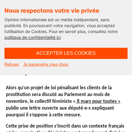
Nous respectons votre vie privée
Opinion Internationale est un média indépendant, sans
publicité. En poursuivant votre navigation, vous acceptez
l’utilisation de Cookies. Pour en savoir plus, consultez notre
La Citoyenne
politique de confidentialité ici
.
18H10 - jeudi 19 septembre 2013
ACCEPTER LES COOKIES
Lettre ouverte du Collectif du 8
Refuser
Je paramètre mes choix
mars pour toutES
Alors qu’un projet de loi pénalisant les clients de la
prostitution sera discuté au Parlement au mois de
novembre, le collectif féministe «
8 mars pour toutes »
publie une lettre ouverte aux député-e-s expliquant
pourquoi il s’oppose à cette mesure.
Cette prise de position s’inscrit dans un contexte français