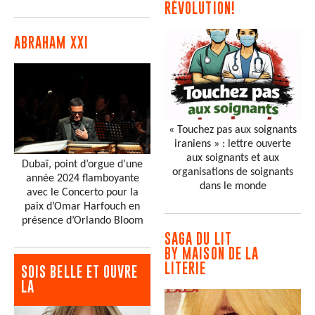
RÉVOLUTION!
ABRAHAM XXI
« Touchez pas aux soignants
iraniens » : lettre ouverte
aux soignants et aux
Dubaï, point d’orgue d’une
organisations de soignants
année 2024 flamboyante
dans le monde
avec le Concerto pour la
paix d’Omar Harfouch en
présence d’Orlando Bloom
SAGA DU LIT
BY MAISON DE LA
LITERIE
SOIS BELLE ET OUVRE
LA