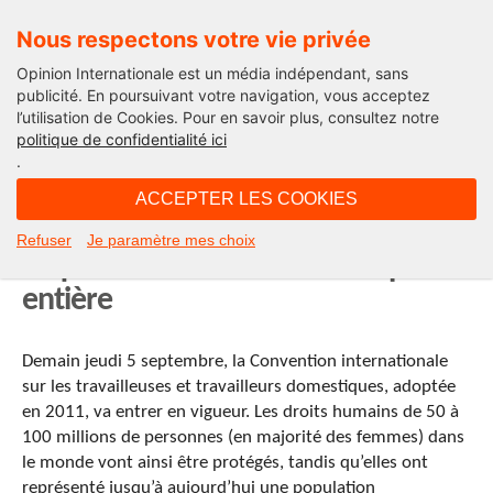
Nous respectons votre vie privée
Opinion Internationale est un média indépendant, sans
publicité. En poursuivant votre navigation, vous acceptez
l’utilisation de Cookies. Pour en savoir plus, consultez notre
Le Fil
politique de confidentialité ici
.
10H22 - mercredi 4 septembre 2013
ACCEPTER LES COOKIES
Les travailleurs/ses domestiques
Refuser
Je paramètre mes choix
acquièrent enfin des droits à part
entière
Demain jeudi 5 septembre, la Convention internationale
sur les travailleuses et travailleurs domestiques, adoptée
en 2011, va entrer en vigueur. Les droits humains de 50 à
100 millions de personnes (en majorité des femmes) dans
le monde vont ainsi être protégés, tandis qu’elles ont
représenté jusqu’à aujourd’hui une population