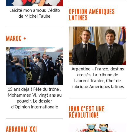
Laïcité mon amour. L’édito
OPINION AMÉRIQUES
de Michel Taube
LATINES
MAROC +
Argentine – France, destins
croisés. La tribune de
Laurent Tranier, Chef de
rubrique Amériques latines
15 ans déjà ! Fête du trône :
Mohammed VI, vingt ans au
pouvoir. Le dossier
d'Opinion Internationale
IRAN C'EST UNE
RÉVOLUTION!
ABRAHAM XXI