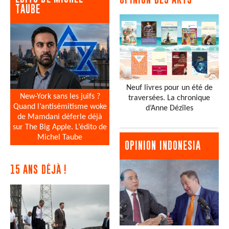
TAUBE
Neuf livres pour un été de
New-York sans les juifs ?
traversées. La chronique
Quand l’antisémitisme woke
d’Anne Dézîles
de Mamdani déferle déjà
sur The Big Apple. L’édito de
Michel Taube
OPINION INDONESIA
15 ANS DÉJÀ !