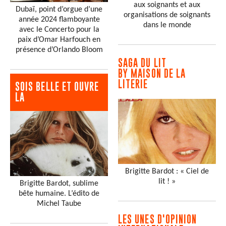
aux soignants et aux
Dubaï, point d’orgue d’une
organisations de soignants
année 2024 flamboyante
dans le monde
avec le Concerto pour la
paix d’Omar Harfouch en
présence d’Orlando Bloom
SAGA DU LIT
BY MAISON DE LA
LITERIE
SOIS BELLE ET OUVRE
LA
Brigitte Bardot : « Ciel de
lit ! »
Brigitte Bardot, sublime
bête humaine. L’édito de
Michel Taube
LES UNES D'OPINION