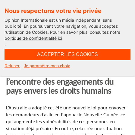
Nous respectons votre vie privée
Opinion Internationale est un média indépendant, sans
publicité. En poursuivant votre navigation, vous acceptez
l’utilisation de Cookies. Pour en savoir plus, consultez notre
Le Fil
politique de confidentialité ici
.
13H44 - samedi 31 août 2013
ACCEPTER LES COOKIES
La nouvelle politique australienne
Refuser
Je paramètre mes choix
envers les demandeurs d’asile va à
l’encontre des engagements du
pays envers les droits humains
L’Australie a adopté cet été une nouvelle loi pour envoyer
les demandeurs d’asile en Papouasie Nouvelle-Guinée, ce
qui augmente les vulnérabilités de ces personnes en
situation déjà précaire. En outre, cela crée une situation