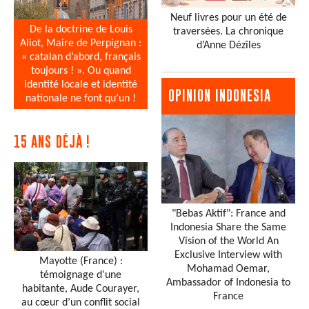
Neuf livres pour un été de
De la doctrine de Louis
traversées. La chronique
Aliot, Maire de Perpignan :
d’Anne Dézîles
« catalan d’abord, français
toujours ! ». Ou quand
identité locale et identité
OPINION INDONESIA
nationale ne font qu’un !
15 ANS DÉJÀ !
"Bebas Aktif": France and
Indonesia Share the Same
Vision of the World An
Exclusive Interview with
Mayotte (France) :
Mohamad Oemar,
témoignage d'une
Ambassador of Indonesia to
habitante, Aude Courayer,
France
au cœur d’un conflit social