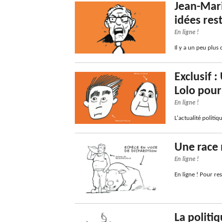
Jean-Mari
idées rest
En ligne !
Il y a un peu plus 
Exclusif :
Lolo pour
En ligne !
L'actualité politiq
Une race
En ligne !
En ligne ! Pour res
La politiq