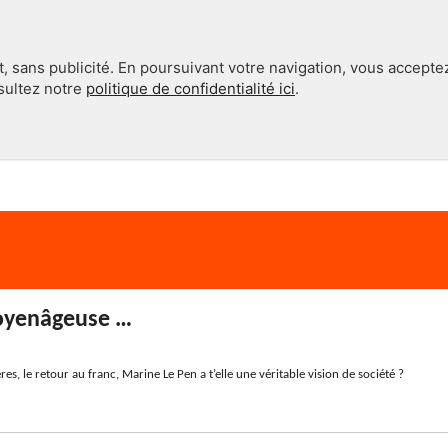
, sans publicité. En poursuivant votre navigation, vous accepte
nsultez notre
politique de confidentialité ici
.
INTERNATIONAL
EN 360°
oyenâgeuse …
ières, le retour au franc, Marine Le Pen a t’elle une véritable vision de société ?