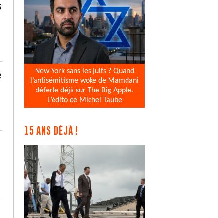
s
New-York sans les juifs ? Quand
e
l’antisémitisme woke de Mamdani
déferle déjà sur The Big Apple.
L’édito de Michel Taube
15 ANS DÉJÀ !