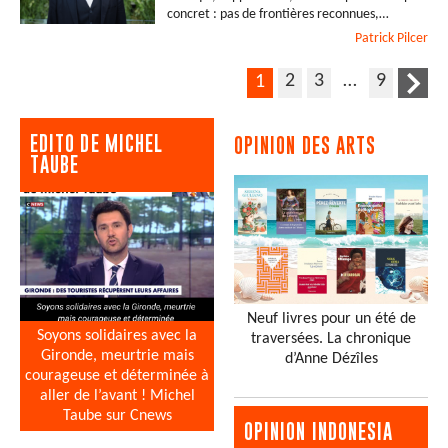
concret : pas de frontières reconnues,…
Patrick
Pilcer
2
3
…
9
1
EDITO DE MICHEL
OPINION DES ARTS
TAUBE
Neuf livres pour un été de
Soyons solidaires avec la
traversées. La chronique
Gironde, meurtrie mais
d’Anne Dézîles
courageuse et déterminée à
aller de l’avant ! Michel
Taube sur Cnews
OPINION INDONESIA