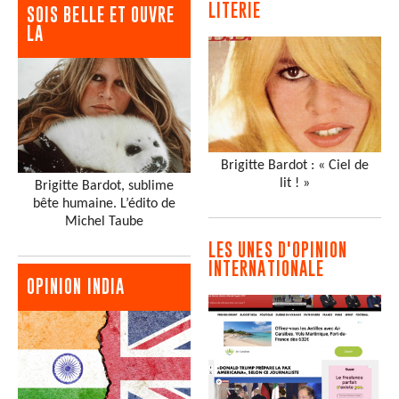
LITERIE
SOIS BELLE ET OUVRE
LA
Brigitte Bardot : « Ciel de
lit ! »
Brigitte Bardot, sublime
bête humaine. L’édito de
Michel Taube
LES UNES D'OPINION
INTERNATIONALE
OPINION INDIA