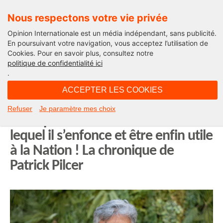
Nous respectons votre vie privée
Opinion Internationale est un média indépendant, sans publicité.
En poursuivant votre navigation, vous acceptez l’utilisation de
Cookies. Pour en savoir plus, consultez notre
La chronique de Patrick Pilcer
politique de confidentialité ici
.
11H57 - samedi 26 octobre 2024
ACCEPTER LES COOKIES
Le président Macron peut encore
Refuser
Je paramètre mes choix
sortir par le haut du trou noir dans
lequel il s’enfonce et être enfin utile
à la Nation ! La chronique de
Patrick Pilcer