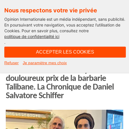
Nous respectons votre vie privée
Opinion Internationale est un média indépendant, sans publicité.
En poursuivant votre navigation, vous acceptez l’utilisation de
Cookies. Pour en savoir plus, consultez notre
La chronique de Daniel Salvatore Schiffer
politique de confidentialité ici
.
10H52 - vendredi 16 août 2024
ACCEPTER LES COOKIES
Afghanistan, trois ans après la
Refuser
Je paramètre mes choix
chute de Kaboul : l’effroyable et
douloureux prix de la barbarie
Talibane. La Chronique de Daniel
Salvatore Schiffer