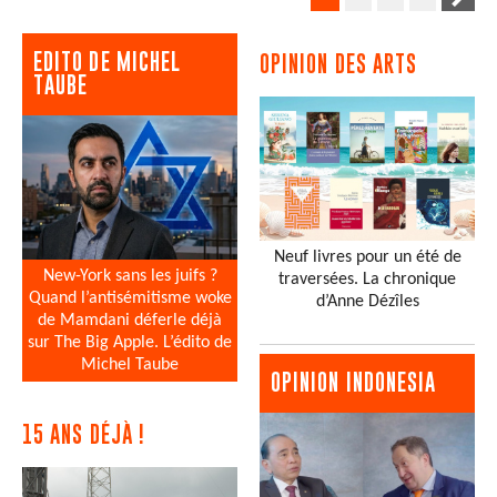
EDITO DE MICHEL
OPINION DES ARTS
TAUBE
Neuf livres pour un été de
New-York sans les juifs ?
traversées. La chronique
Quand l’antisémitisme woke
d’Anne Dézîles
de Mamdani déferle déjà
sur The Big Apple. L’édito de
Michel Taube
OPINION INDONESIA
15 ANS DÉJÀ !