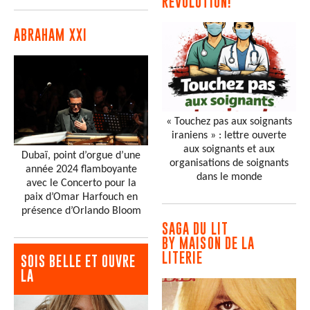
RÉVOLUTION!
ABRAHAM XXI
« Touchez pas aux soignants
iraniens » : lettre ouverte
aux soignants et aux
Dubaï, point d’orgue d’une
organisations de soignants
année 2024 flamboyante
dans le monde
avec le Concerto pour la
paix d’Omar Harfouch en
présence d’Orlando Bloom
SAGA DU LIT
BY MAISON DE LA
LITERIE
SOIS BELLE ET OUVRE
LA