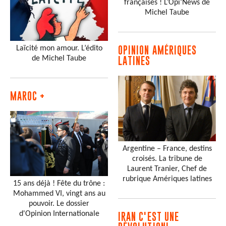
françaises ! L’Opi’News de
Michel Taube
Laïcité mon amour. L’édito
OPINION AMÉRIQUES
de Michel Taube
LATINES
MAROC +
Argentine – France, destins
croisés. La tribune de
Laurent Tranier, Chef de
rubrique Amériques latines
15 ans déjà ! Fête du trône :
Mohammed VI, vingt ans au
pouvoir. Le dossier
d'Opinion Internationale
IRAN C'EST UNE