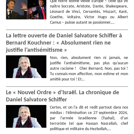
Que notre bonne vieille Europe – celle qui vit
naître Socrate, Aristote, Dante, Shakespeare,
Léonard de Vinci, Cervantès, Mozart, Kant,
Goethe, Voltaire, Victor Hugo ou Albert
Camus – puisse autant se passionner,…
La lettre ouverte de Daniel Salvatore Schiffer à
Bernard Kouchner : « Absolument rien ne
justifie l’antisémitisme »
Non, rien, absolument rien ni jamais, ne
justifie l’antisémitisme, pas plus qu’aucun
autre racisme ! Cher Bernard, Non, pas toi !
Tu connais mon affection, mon estime et mon
amitié pour toi ! Et…
Le « Nouvel Ordre » d’Israël. La chronique de
Daniel Salvatore Schiffer
Certes, et on l’a dit et redit partout dans nos
médias : l’élimination ce 27 septembre 2024,
par l’armée israélienne (Tsahal), d’un
terroriste tel que Hassan Nasrallah, chef
politique et militaire du Hezbollah,…