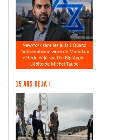
New-York sans les juifs ? Quand
l’antisémitisme woke de Mamdani
déferle déjà sur The Big Apple.
L’édito de Michel Taube
15 ANS DÉJÀ !