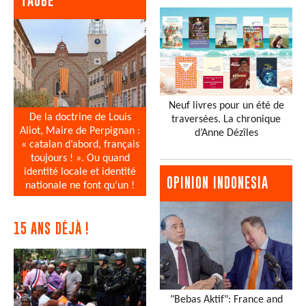
TAUBE
Neuf livres pour un été de
De la doctrine de Louis
traversées. La chronique
Aliot, Maire de Perpignan :
d’Anne Dézîles
« catalan d’abord, français
toujours ! ». Ou quand
identité locale et identité
OPINION INDONESIA
nationale ne font qu’un !
15 ANS DÉJÀ !
"Bebas Aktif": France and