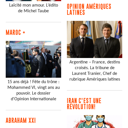
Laïcité mon amour. L’édito
OPINION AMÉRIQUES
de Michel Taube
LATINES
MAROC +
Argentine – France, destins
croisés. La tribune de
Laurent Tranier, Chef de
rubrique Amériques latines
15 ans déjà ! Fête du trône :
Mohammed VI, vingt ans au
pouvoir. Le dossier
d'Opinion Internationale
IRAN C'EST UNE
RÉVOLUTION!
ABRAHAM XXI