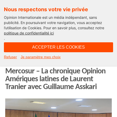
Nous respectons votre vie privée
Opinion Internationale est un média indépendant, sans
publicité. En poursuivant votre navigation, vous acceptez
l’utilisation de Cookies. Pour en savoir plus, consultez notre
Opinion Amériques Latines
politique de confidentialité ici
.
10H05 - lundi 8 avril 2024
ACCEPTER LES COOKIES
Pourquoi au Brésil Emmanuel
Refuser
Je paramètre mes choix
Macron a enterré l’accord UE-
Mercosur – La chronique Opinion
Amériques latines de Laurent
Tranier avec Guillaume Asskari