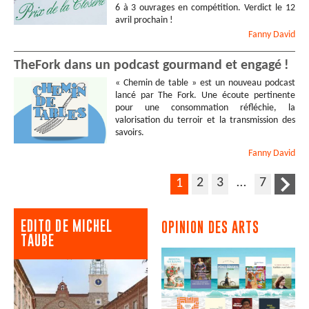
6 à 3 ouvrages en compétition. Verdict le 12
avril prochain !
Fanny
David
TheFork dans un podcast gourmand et engagé !
« Chemin de table » est un nouveau podcast
lancé par The Fork. Une écoute pertinente
pour une consommation réfléchie, la
valorisation du terroir et la transmission des
savoirs.
Fanny
David
2
3
…
7
1
EDITO DE MICHEL
OPINION DES ARTS
TAUBE