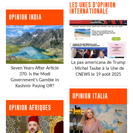
LES UNES D'OPINION
INTERNATIONALE
OPINION INDIA
La pax americana de Trump
Seven Years After Article
: Michel Taube à la Une de
370: Is the Modi
CNEWS le 19 août 2025
Government’s Gamble in
Kashmir Paying Off?
OPINION ITALIA
OPINION AFRIQUES