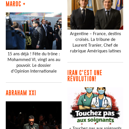
MAROC +
Argentine – France, destins
croisés. La tribune de
Laurent Tranier, Chef de
rubrique Amériques latines
15 ans déjà ! Fête du trône :
Mohammed VI, vingt ans au
pouvoir. Le dossier
d'Opinion Internationale
IRAN C'EST UNE
RÉVOLUTION!
ABRAHAM XXI
« Touchez pas aux soignants