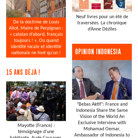
Neuf livres pour un été de
De la doctrine de Louis
traversées. La chronique
Aliot, Maire de Perpignan :
d’Anne Dézîles
« catalan d’abord, français
toujours ! ». Ou quand
identité locale et identité
OPINION INDONESIA
nationale ne font qu’un !
15 ANS DÉJÀ !
"Bebas Aktif": France and
Indonesia Share the Same
Vision of the World An
Exclusive Interview with
Mayotte (France) :
Mohamad Oemar,
témoignage d'une
Ambassador of Indonesia to