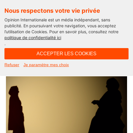
Nous respectons votre vie privée
Opinion Internationale est un média indépendant, sans
publicité. En poursuivant votre navigation, vous acceptez
l’utilisation de Cookies. Pour en savoir plus, consultez notre
Actualité culturelle
politique de confidentialité ici
.
13H00 - lundi 21 février 2022
ACCEPTER LES COOKIES
La langue des oiseaux
Refuser
Je paramètre mes choix