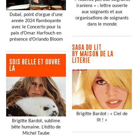
iraniens » : lettre ouverte
aux soignants et aux
Dubaï, point d’orgue d’une
organisations de soignants
année 2024 flamboyante
dans le monde
avec le Concerto pour la
paix d’Omar Harfouch en
présence d’Orlando Bloom
SAGA DU LIT
BY MAISON DE LA
LITERIE
SOIS BELLE ET OUVRE
LA
Brigitte Bardot : « Ciel de
lit ! »
Brigitte Bardot, sublime
bête humaine. L’édito de
Michel Taube