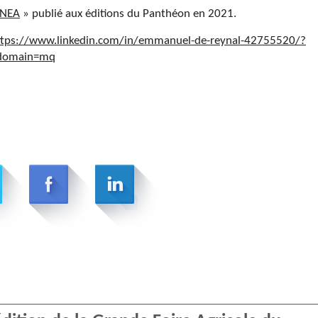
INEA
» publié aux éditions du Panthéon en 2021.
ttps://www.linkedin.com/in/emmanuel-de-reynal-42755520/?
bdomain=mq