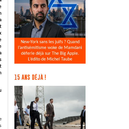
à
e
n
a
t
x
e
New-York sans les juifs ? Quand
e
l’antisémitisme woke de Mamdani
a
déferle déjà sur The Big Apple.
L’édito de Michel Taube
s
t
n
15 ANS DÉJÀ !
u
e
s