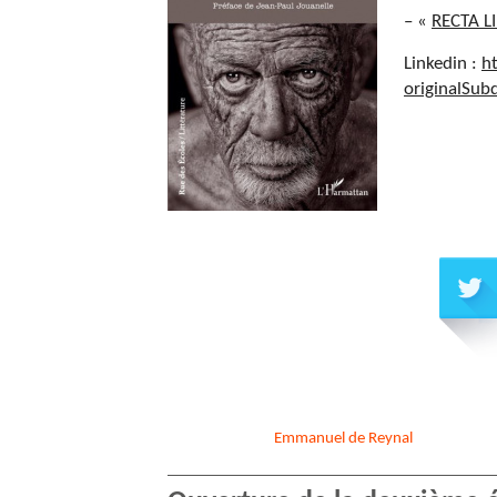
– «
RECTA L
Linkedin :
h
originalSu
Emmanuel
de Reynal