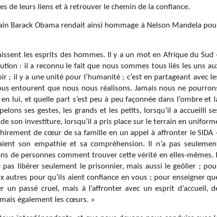
es de leurs liens et à retrouver le chemin de la confiance.
cain Barack Obama rendait ainsi hommage à Nelson Mandela pou
nissent les esprits des hommes. Il y a un mot en Afrique du Sud 
ution : il a reconnu le fait que nous sommes tous liés les uns au
ir ; il y a une unité pour l’humanité ; c’est en partageant avec le
ous entourent que nous nous réalisons. Jamais nous ne pourron
e en lui, et quelle part s’est peu à peu façonnée dans l’ombre et l
lons ses gestes, les grands et les petits, lorsqu’il a accueilli se
e son investiture, lorsqu’il a pris place sur le terrain en uniform
chirement de cœur de sa famille en un appel à affronter le SIDA 
aient son empathie et sa compréhension. Il n’a pas seulemen
lions de personnes comment trouver cette vérité en elles-mêmes. I
s libérer seulement le prisonnier, mais aussi le geôlier ; pou
x autres pour qu’ils aient confiance en vous ; pour enseigner qu
er un passé cruel, mais à l’affronter avec un esprit d’accueil, d
s, mais également les cœurs. »