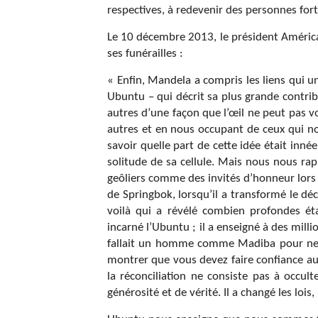
respectives, à redevenir des personnes fort
Le 10 décembre 2013, le président Améri
ses funérailles :
« Enfin, Mandela a compris les liens qui u
Ubuntu – qui décrit sa plus grande contrib
autres d’une façon que l’œil ne peut pas vo
autres et en nous occupant de ceux qui n
savoir quelle part de cette idée était inné
solitude de sa cellule. Mais nous nous rappe
geôliers comme des invités d’honneur lors d
de Springbok, lorsqu’il a transformé le dé
voilà qui a révélé combien profondes ét
incarné l’Ubuntu ; il a enseigné à des mil
fallait un homme comme Madiba pour ne pa
montrer que vous devez faire confiance au
la réconciliation ne consiste pas à occult
générosité et de vérité. Il a changé les loi