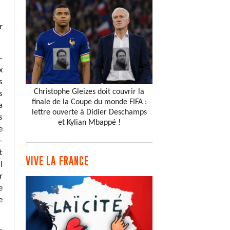
r
–
x
s
Christophe Gleizes doit couvrir la
s
finale de la Coupe du monde FIFA :
a
lettre ouverte à Didier Deschamps
s
et Kylian Mbappé !
e
–
t
VIVE LA FRANCE
l
r
e
e