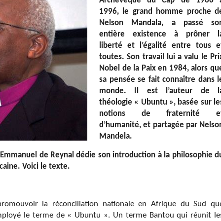
Archevêque du Cap de 1986 
1996, le grand homme proche d
Nelson Mandala, a passé so
entière existence à prôner l
liberté et l’égalité entre tous e
toutes. Son travail lui a valu le Pri
Nobel de la Paix en 1984, alors qu
sa pensée se fait connaître dans l
monde. Il est l’auteur de l
théologie « Ubuntu », basée sur le
notions de fraternité e
d’humanité, et partagée par Nelso
Mandela.
, Emmanuel de Reynal dédie son introduction à la philosophie d
caine. Voici le texte.
promouvoir la réconciliation nationale en Afrique du Sud qu
loyé le terme de « Ubuntu ». Un terme Bantou qui réunit le