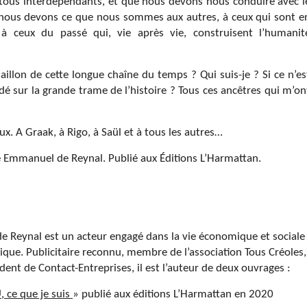
us interdépendants, et que nous devons nous conduire avec l
e nous devons ce que nous sommes aux autres, à ceux qui sont e
à ceux du passé qui, vie après vie, construisent l’humanit
maillon de cette longue chaîne du temps ? Qui suis-je ? Si ce n’es
dé sur la grande trame de l’histoire ? Tous ces ancêtres qui m’on
eux. A Graak, à Rigo, à Saül et à tous les autres…
de Emmanuel de Reynal. Publié aux Éditions L’Harmattan.
 Reynal est un acteur engagé dans la vie économique et sociale
ique. Publicitaire reconnu, membre de l’association Tous Créoles,
dent de Contact-Entreprises, il est l’auteur de deux ouvrages :
ce que je suis
» publié aux éditions L’Harmattan en 2020