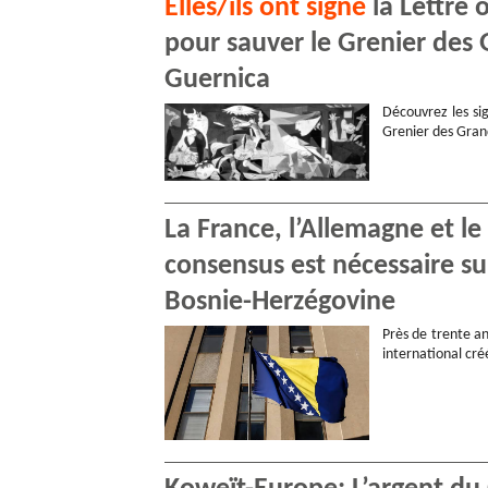
Elles/ils ont signé
la Lettre 
pour sauver le Grenier des 
Guernica
Découvrez les sig
Grenier des Gran
La France, l’Allemagne et l
consensus est nécessaire s
Bosnie-Herzégovine
Près de trente an
international cr