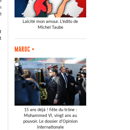
e
n
é
Laïcité mon amour. L’édito de
Michel Taube
t
t
MAROC +
15 ans déjà ! Fête du trône :
Mohammed VI, vingt ans au
pouvoir. Le dossier d'Opinion
Internationale