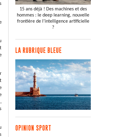
s
15 ans déjà ! Des machines et des
hommes : le deep learning, nouvelle
frontière de l’intelligence artificielle
e
?
u
t
LA RUBRIQUE BLEUE
e
r
t
e
e
,
s
OPINION SPORT
u
s