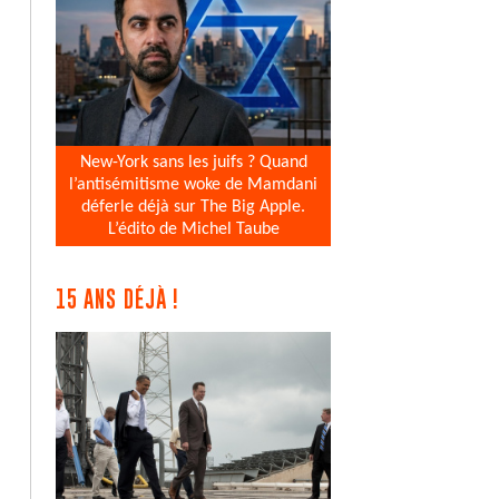
New-York sans les juifs ? Quand
l’antisémitisme woke de Mamdani
déferle déjà sur The Big Apple.
L’édito de Michel Taube
15 ANS DÉJÀ !