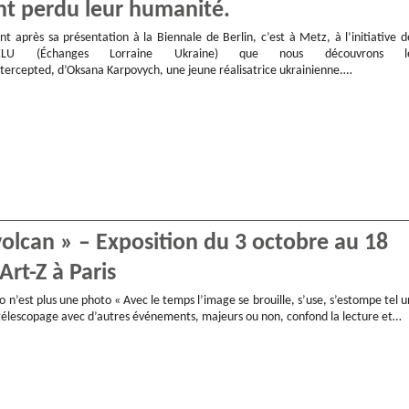
ont perdu leur humanité.
t après sa présentation à la Biennale de Berlin, c’est à Metz, à l’initiative d
on ELU (Échanges Lorraine Ukraine) que nous découvrons l
tercepted, d’Oksana Karpovych, une jeune réalisatrice ukrainienne.…
olcan » – Exposition du 3 octobre au 18
rt-Z à Paris
’est plus une photo « Avec le temps l’image se brouille, s’use, s’estompe tel u
télescopage avec d’autres événements, majeurs ou non, confond la lecture et…