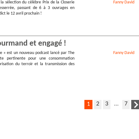
la sélection du célèbre Prix de la Closerie
Fanny
David
 resserrée, passant de 6 à 3 ouvrages en
ict le 12 avril prochain !
ourmand et engagé !
e » est un nouveau podcast lancé par The
Fanny
David
te pertinente pour une consommation
orisation du terroir et la transmission des
2
3
…
7
1