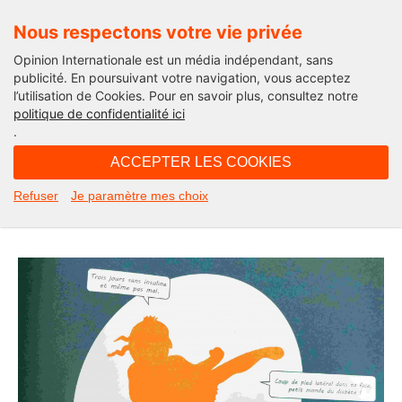
Nous respectons votre vie privée
Opinion Internationale est un média indépendant, sans
publicité. En poursuivant votre navigation, vous acceptez
l’utilisation de Cookies. Pour en savoir plus, consultez notre
Actualité culturelle
politique de confidentialité ici
.
06H09 - samedi 13 novembre 2021
ACCEPTER LES COOKIES
Escroqueuse : coup de poing sur la
Refuser
Je paramètre mes choix
table du diabète