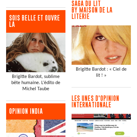
SAGA DU LIT
BY MAISON DE LA
LITERIE
SOIS BELLE ET OUVRE
LA
Brigitte Bardot : « Ciel de
lit ! »
Brigitte Bardot, sublime
bête humaine. L’édito de
Michel Taube
LES UNES D'OPINION
INTERNATIONALE
OPINION INDIA