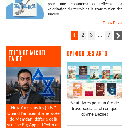
pour une consommation réfléchie, la
valorisation du terroir et la transmission des
savoirs.
Fanny
David
2
3
…
7
1
EDITO DE MICHEL
OPINION DES ARTS
TAUBE
Neuf livres pour un été de
New-York sans les juifs ?
traversées. La chronique
Quand l’antisémitisme woke
d’Anne Dézîles
de Mamdani déferle déjà
sur The Big Apple. L’édito de