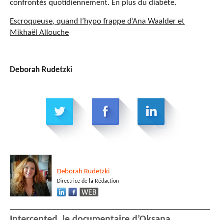
confrontés quotidiennement. En plus du diabète.
Escroqueuse, quand l’hypo frappe d’Ana Waalder et
Mikhaël Allouche
Deborah Rudetzki
Deborah
Rudetzki
Directrice de la Rédaction
Intercepted, le documentaire d’Oksana