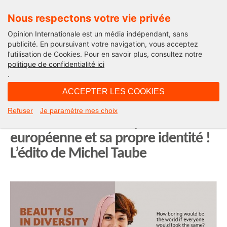
Nous respectons votre vie privée
Opinion Internationale est un média indépendant, sans
publicité. En poursuivant votre navigation, vous acceptez
l’utilisation de Cookies. Pour en savoir plus, consultez notre
Edito
politique de confidentialité ici
.
06H59 - jeudi 4 novembre 2021
ACCEPTER LES COOKIES
Quand le Conseil de l’Europe trahit
Refuser
Je paramètre mes choix
la liberté des femmes, la culture
européenne et sa propre identité !
L’édito de Michel Taube