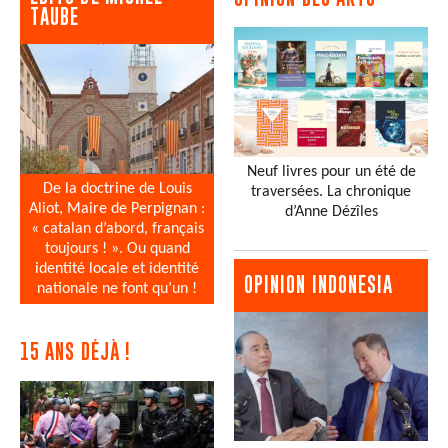
TAUBE
Neuf livres pour un été de
De la doctrine de Louis
traversées. La chronique
Aliot, Maire de Perpignan :
d’Anne Dézîles
« catalan d’abord, français
toujours ! ». Ou quand
identité locale et identité
OPINION INDONESIA
nationale ne font qu’un !
15 ANS DÉJÀ !