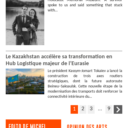
Holocaust Memorial Museum. A survivor
spoke to us and said something that stuck
with…
Le Kazakhstan accélère sa transformation en
Hub Logistique majeur de l’Eurasie
Le président Kassym-Jomart Tokaïev a lancé la
construction de trois axes routiers
stratégiques, dont la future autoroute
Beineu–Saksaulsk. Cette nouvelle étape de la
modernisation des transports doit renforcer la
connectivité intérieure du…
2
3
…
9
1
EDITO DE MICHEL
OPINION DES ARTS