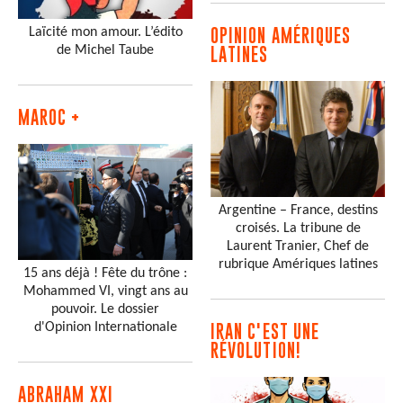
Laïcité mon amour. L’édito
OPINION AMÉRIQUES
de Michel Taube
LATINES
MAROC +
Argentine – France, destins
croisés. La tribune de
Laurent Tranier, Chef de
rubrique Amériques latines
15 ans déjà ! Fête du trône :
Mohammed VI, vingt ans au
pouvoir. Le dossier
d'Opinion Internationale
IRAN C'EST UNE
RÉVOLUTION!
ABRAHAM XXI