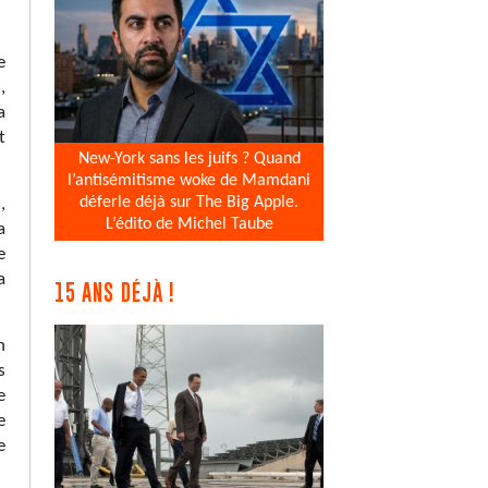
e
,
a
t
New-York sans les juifs ? Quand
l’antisémitisme woke de Mamdani
déferle déjà sur The Big Apple.
,
L’édito de Michel Taube
a
e
a
15 ANS DÉJÀ !
n
s
e
e
e