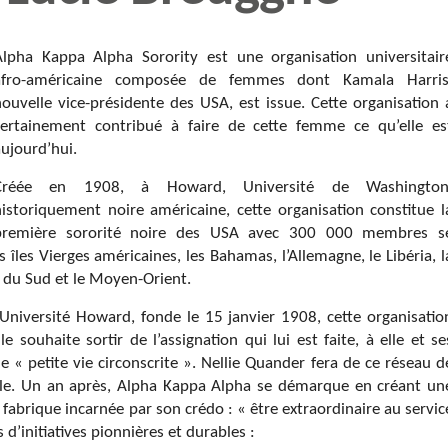
Alpha Kappa Alpha Sorority est une organisation universitair
afro-américaine composée de femmes dont Kamala Harris
nouvelle vice-présidente des USA, est issue. Cette organisation 
certainement contribué à faire de cette femme ce qu’elle es
ujourd’hui.
Créée en 1908, à Howard, Université de Washington
historiquement noire américaine, cette organisation constitue l
première sororité noire des USA avec 300 000 membres s
s îles Vierges américaines, les Bahamas, l’Allemagne, le Libéria, l
e du Sud et le Moyen-Orient.
Université Howard, fonde le 15 janvier 1908, cette organisatio
 souhaite sortir de l’assignation qui lui est faite, à elle et se
e « petite vie circonscrite ». Nellie Quander fera de ce réseau d
le. Un an après, Alpha Kappa Alpha se démarque en créant un
fabrique incarnée par son crédo : « être extraordinaire au servic
 d’initiatives pionnières et durables :