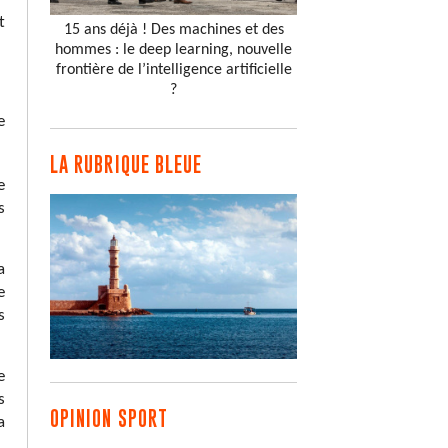
t
15 ans déjà ! Des machines et des
hommes : le deep learning, nouvelle
frontière de l’intelligence artificielle
?
e
LA RUBRIQUE BLEUE
e
s
a
e
s
e
s
OPINION SPORT
a