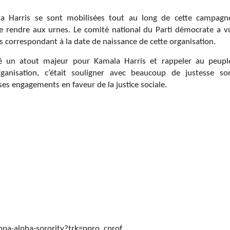
 Harris se sont mobilisées tout au long de cette campagn
à se rendre aux urnes. Le comité national du Parti démocrate a v
rs correspondant à la date de naissance de cette organisation.
 un atout majeur pour Kamala Harris et rappeler au peupl
anisation, c’était souligner avec beaucoup de justesse so
s engagements en faveur de la justice sociale.
ppa-alpha-sorority?trk=ppro_cprof