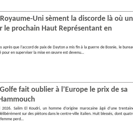
e Royaume-Uni sèment la discorde là où un
ur le prochain Haut Représentant en
s après que l’accord de paix de Dayton a mis fin à la guerre de Bosnie, le burea
éé pour en superviser la mise en œuvre est devenu…
olfe fait oublier à l’Europe le prix de sa
ac Hammouch
2026. Salim El Koudri, un homme d’origine marocaine âgé d’une trentain
élibérément sur des piétons dans le centre-ville italien. Huit blessés, dont quatr
e femme perd…