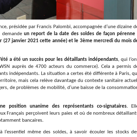
ce, présidée par Francis Palombi, accompagnée d’une dizaine d
t, demande
un report de la date des soldes de façon pérenne 
er (27 janvier 2021 cette année) et le 3ème mercredi du mois d
’été a été un succès pour les détaillants indépendants
, qui l’on
 WSN auprès de 4700 acteurs du commerce). Cela a permis d
ts indépendants. La situation a certes été différente à Paris, qu
rritoire, mais cela relève davantage du contexte sanitaire actuel
angers, de problèmes de mobilité, d’une baisse de la consommatio
e position unanime des représentants co-signataires
. Ell
x Français perçoivent leurs paies et où de nombreux détaillant
 notamment bancaires.
à l’essentiel même des soldes, à savoir écouler les stocks de