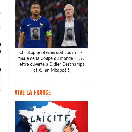
e
e
s
s
e
Christophe Gleizes doit couvrir la
finale de la Coupe du monde FIFA :
lettre ouverte à Didier Deschamps
e
et Kylian Mbappé !
s
,
a
s
VIVE LA FRANCE