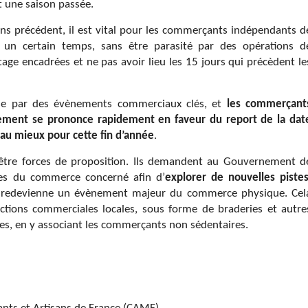
 une saison passée.
sans précédent, il est vital pour les commerçants indépendants d
un certain temps, sans être parasité par des opérations d
tage encadrées et ne pas avoir lieu les 15 jours qui précèdent le
asse par des évènements commerciaux clés, et
les commerçant
ment se prononce rapidement en faveur du report de la dat
r au mieux pour cette fin d’année
.
tre forces de proposition. Ils demandent au Gouvernement d
ves du commerce concerné afin d’
explorer de nouvelles piste
des redevienne un évènement majeur du commerce physique. Cel
’actions commerciales locales, sous forme de braderies et autre
lles, en y associant les commerçants non sédentaires.