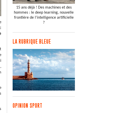
15 ans déjà ! Des machines et des
hommes : le deep learning, nouvelle
frontière de l’intelligence artificielle
e
?
:
e
LA RUBRIQUE BLEUE
t
e
i
,
n
e
s
OPINION SPORT
s