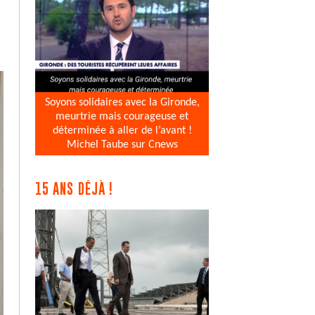
Soyons solidaires avec la Gironde,
meurtrie mais courageuse et
déterminée à aller de l’avant !
Michel Taube sur Cnews
15 ANS DÉJÀ !