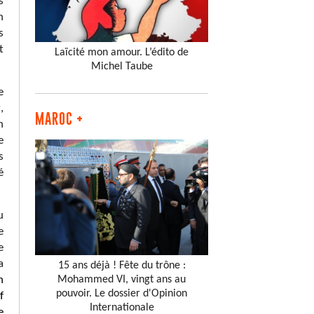
s
n
s
t
Laïcité mon amour. L’édito de
Michel Taube
e
,
MAROC +
n
e
s
é
u
e
e
a
15 ans déjà ! Fête du trône :
Mohammed VI, vingt ans au
n
pouvoir. Le dossier d'Opinion
f
Internationale
e