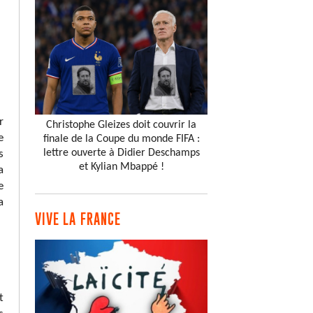
r
Christophe Gleizes doit couvrir la
e
finale de la Coupe du monde FIFA :
lettre ouverte à Didier Deschamps
s
et Kylian Mbappé !
a
e
a
VIVE LA FRANCE
t