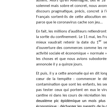
absent. Alors qu’en Allemagne, dès le 18 
solennel mais sobre et concret, nous avons
discours pragmatique, précis, concret à l
Français sortent-ils de cette allocution 
parce que le coronavirus cache son jeu…
En fait, les millions d’auditeurs retiendro
la sortie du confinement. Le 11 mai, les Fra
er
mieux vaudrait retenir la date du 1
sep
d’ouverture des commerces comme les resta
activité sociale et économique « normale ».
les choses et que nous avions subodorée 
annoncée il y a quinze jours.
Et puis, il y a cette anomalie qui en dit 
cœur de la tempête : commencer le déco
contamination que sont les enfants, les
pas tester ceux qui portent en eux le vir
cantine ni dans les cours de récréation les 
deuxième pic épidémique un mois plus t
économique : décharger les parents de la 