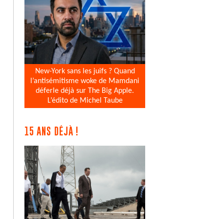
New-York sans les juifs ? Quand
l’antisémitisme woke de Mamdani
déferle déjà sur The Big Apple.
L’édito de Michel Taube
15 ANS DÉJÀ !