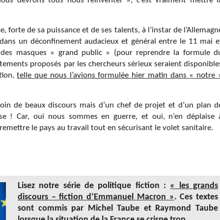
us devrons tous nous réinventer », c’est vraiment mettre l
e, forte de sa puissance et de ses talents, à l’instar de l’Allemagn
r dans un déconfinement audacieux et général entre le 11 mai e
, des masques « grand public » (pour reprendre la formule d
aitements proposés par les chercheurs sérieux seraient disponible
tion,
telle que nous l’avions formulée hier matin dans « notre 
oin de beaux discours mais d’un chef de projet et d’un plan d
rise ! Car, oui nous sommes en guerre, et oui, n’en déplaise 
mettre le pays au travail tout en sécurisant le volet sanitaire.
Lisez notre série de politique fiction :
« les grands
discours – fiction d’Emmanuel Macron »
. Ces textes
sont commis par Michel Taube et Raymond Taube
lorsque la situation de la France se crispe trop…