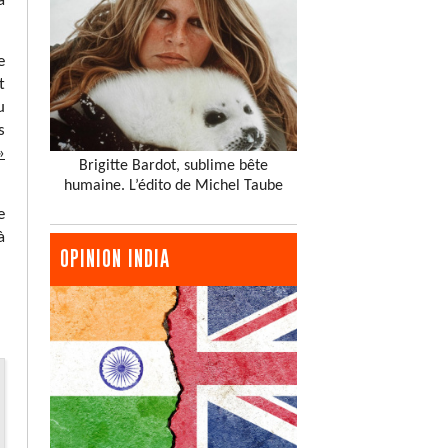
a
e
t
u
s
»
Brigitte Bardot, sublime bête
humaine. L’édito de Michel Taube
e
à
OPINION INDIA