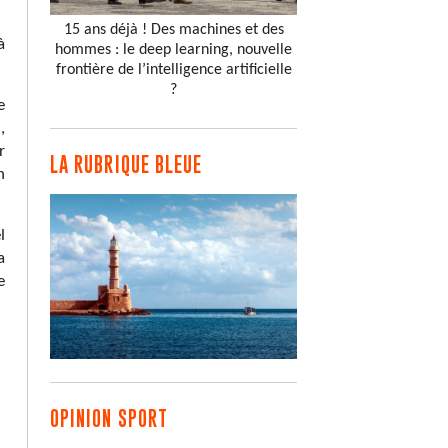
15 ans déjà ! Des machines et des
à
hommes : le deep learning, nouvelle
frontière de l’intelligence artificielle
?
e
,
r
LA RUBRIQUE BLEUE
n
l
a
e
OPINION SPORT