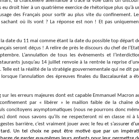
mars, la chancelière allemande a tracé la voie dans un discour
 eu droit hier à un quatrième exercice de rhétorique plus qu’à u
’usage des Français pour sortir au plus vite du confinement. Le
en sachant où ils vont ? La réponse est non ! Et pas uniquemen
nt la date du 11 mai comme étant la date du possible top départ d
nçais seront déçus ! A relire de près le discours du chef de l’Etat
tembre. L’annulation de tous les événements et l’interdictio
urants jusqu’au 14 juillet renvoie à la rentrée la reprise d’un
 Telle est la réalité de la stratégie gouvernementale qui ne dit pa
lorsque l’annulation des épreuves finales du Baccalauréat a ét
long sur les erreurs majeures dont est capable Emmanuel Macron a
nfinement par « libérer » le maillon faible de la chaîne d
 seuls concitoyens asymptomatiques (nous ne pourrons donc mêm
us) dont nous savons qu’ils ne respecteront ni en classe ni à l
gestes barrière, c’est vraiment jouer avec le feu et s’assu
rer d’u
ard. Un tel choix ne peut être motivé que par un impérati
charge de garder eux-mêmes leurs enfants pour leur permettre d