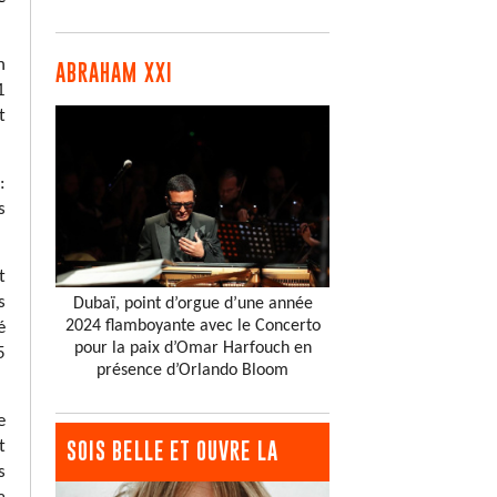
n
ABRAHAM XXI
1
t
:
s
t
s
Dubaï, point d’orgue d’une année
2024 flamboyante avec le Concerto
é
pour la paix d’Omar Harfouch en
5
présence d’Orlando Bloom
e
t
SOIS BELLE ET OUVRE LA
s