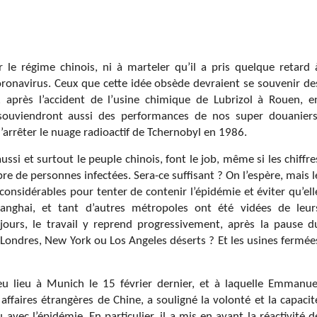
ur le régime chinois, ni à marteler qu’il a pris quelque retard 
coronavirus. Ceux que cette idée obsède devraient se souvenir de
s, après l’accident de l’usine chimique de Lubrizol à Rouen, e
 souviendront aussi des performances de nos super douaniers
d’arrêter le nuage radioactif de Tchernobyl en 1986.
ussi et surtout le peuple chinois, font le job, même si les chiffre
bre de personnes infectées. Sera-ce suffisant ? On l’espère, mais l
 considérables pour tenter de contenir l’épidémie et éviter qu’ell
nghai, et tant d’autres métropoles ont été vidées de leur
 jours, le travail y reprend progressivement, après la pause d
 Londres, New York ou Los Angeles déserts ? Et les usines fermée
eu lieu à Munich le 15 février dernier, et à laquelle Emmanue
affaires étrangères de Chine, a souligné la volonté et la capacit
vec l’épidémie. En particulier, il a mis en avant la réactivité d