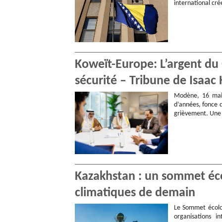
international cr
Koweït-Europe: L’argent du G
sécurité – Tribune de Isa
Modène, 16 mai 
d’années, fonce d
grièvement. Un
Kazakhstan : un sommet éc
climatiques de demain
Le Sommet écolog
organisations i