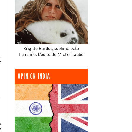
Brigitte Bardot, sublime bête
humaine. L’édito de Michel Taube
e
e
OPINION INDIA
s
s