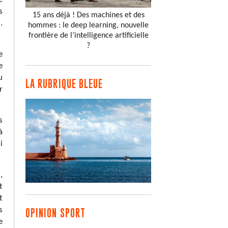
s
15 ans déjà ! Des machines et des
.
hommes : le deep learning, nouvelle
frontière de l’intelligence artificielle
?
e
e
u
LA RUBRIQUE BLEUE
r
s
à
i
,
t
t
s
OPINION SPORT
e