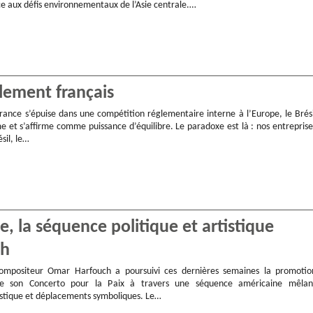
ce aux défis environnementaux de l’Asie centrale.…
glement français
rance s’épuise dans une compétition réglementaire interne à l’Europe, le Brési
e et s’affirme comme puissance d’équilibre. Le paradoxe est là : nos entreprise
sil, le…
 la séquence politique et artistique
ch
compositeur Omar Harfouch a poursuivi ces dernières semaines la promotio
 de son Concerto pour la Paix à travers une séquence américaine mêlan
stique et déplacements symboliques. Le…