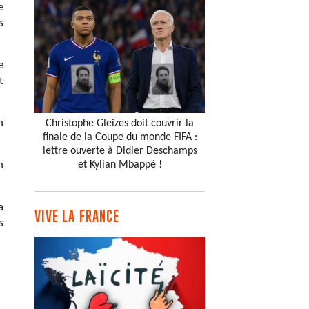
e
s
e
t
n
Christophe Gleizes doit couvrir la
finale de la Coupe du monde FIFA :
lettre ouverte à Didier Deschamps
n
et Kylian Mbappé !
a
VIVE LA FRANCE
s