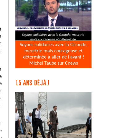
à
s
n
Soyons solidaires avec la Gironde,
,
meurtrie mais courageuse et
déterminée à aller de l’avant !
Michel Taube sur Cnews
s
e
15 ANS DÉJÀ !
e
s
u
s
l
é
e