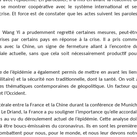
se montrer coopérative avec le système international et se
rise. Et force est de constater que les actes suivent les paroles
, Wang Yi a prudemment regretté certaines mesures, peut-êtr
rises par certains pays en réponse à la crise. Il a pris comm
es avec la Chine, un signe de fermeture allant à l’encontre d
e actuelle, sans que cela soit nécessairement productif pou
e de l’épidémie a également permis de mettre en avant les lien
litaire) et la sécurité non traditionnelle, dont la santé. On voit 
 les thématiques contemporaines de géopolitique. Un facteur qu
et l’Occident.
atérale entre la France et la Chine durant la conférence de Munich
e Driand, la France a pu souligner l’importance qu’elle accordai
ois au vu du déroulement actuel de l’épidémie. Cette analyse doi
 à être boucs-émissaires du coronavirus. Ils en sont les première
 combattent pour nous, pour le monde, et nous leur devons notr