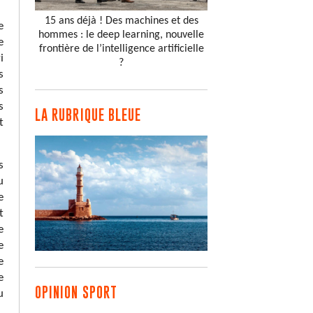
15 ans déjà ! Des machines et des
e
hommes : le deep learning, nouvelle
e
frontière de l’intelligence artificielle
i
?
s
s
s
LA RUBRIQUE BLEUE
t
s
u
e
t
e
e
e
e
OPINION SPORT
u