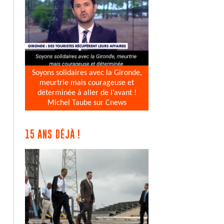
Soyons solidaires avec la Gironde,
meurtrie mais courageuse et
déterminée à aller de l’avant !
Michel Taube sur Cnews
15 ANS DÉJÀ !