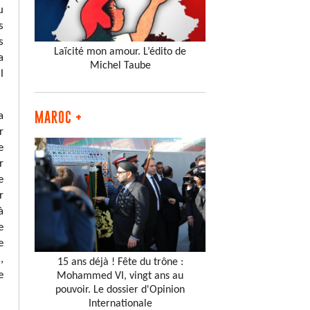
u
s
s
Laïcité mon amour. L’édito de
a
Michel Taube
l
MAROC +
a
r
e
r
e
r
à
e
e
,
15 ans déjà ! Fête du trône :
e
Mohammed VI, vingt ans au
pouvoir. Le dossier d'Opinion
Internationale