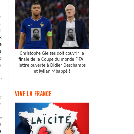
.
n
s
n
x
e
s
Christophe Gleizes doit couvrir la
e
finale de la Coupe du monde FIFA :
s
lettre ouverte à Didier Deschamps
et Kylian Mbappé !
,
e
VIVE LA FRANCE
e
n
.
e
s
a