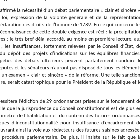
affirmé la nécessité d’un débat parlementaire « clair et sincère »
loi, expression de la volonté générale et de la représentatio
a Déclaration des droits de l’homme de 1789. En ce qui concerne le
éconnaissance de cette double exigence est réel : la précipitatio
s ; le très bref délai accordé, au moins en première lecture, au
es insuffisances, fortement relevées par le Conseil d’État, d
u dépôt des projets d’indications sur les équilibres financier
ipéties des débats ultérieurs peuvent parfaitement conduire l
députés et les sénateurs n’auront pas disposé de tous les élément
 un examen « clair et sincère » de la réforme. Une telle sanction
re, serait catastrophique pour le Président de la République et l
cessitera l’édiction de 29 ordonnances prises sur le fondement d
ppelle que la jurisprudence du Conseil constitutionnel est de plus e
érimètre de l’habilitation et du contenu des futures ordonnances
sques d’inconstitutionnalité pour insuffisance d’encadrement d
vrant ainsi la voie aux rédacteurs des futures saisines adressée
a procédure parlementaire. De plus, il insiste sur le fait que l