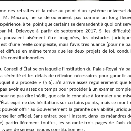
rme des retraites et la mise au point d’un système universel d
ar M. Macron, ne se dérouleraient pas comme un long fleuv
l’expérience, à tel point que certains se demandent à quoi ont serv
ar M. Delevoye à partir de septembre 2017. Si les difficulté
s pouvaient aisément être imaginées, les obstacles juridique
 est d’une réelle complexité, mais l’avis très nuancé (pour ne pa
t, et diffusé en même temps que les deux projets de loi, condui
tés constitutionnelles.
 Conseil d’État selon laquelle l’institution du Palais-Royal n’a pa
sérénité et les délais de réflexion nécessaires pour garantir a
quel il a procédé » (§ 6). S’il arrive assez régulièrement que l
e pas avoir eu assez de temps pour procéder à un examen comple
l, pour ne pas dire inédit, que cela le conduise à formuler une mis
d’État exprime des hésitations sur certains points, mais se montr
 pas pouvoir offrir au Gouvernement la garantie de viabilité juridiqu
onseiller officiel. Sans entrer, pour l’instant, dans les méandres d
e) particulièrement touffus
,
les soixante-trois pages de l’avis d
 types de sérieux risques constitutionnels.