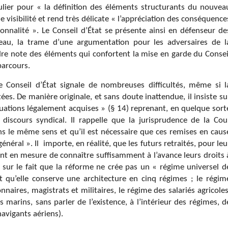
ulier pour « la définition des éléments structurants du nouvea
e visibilité et rend très délicate « l’appréciation des conséquence
ionnalité ». Le Conseil d’État se présente ainsi en défenseur de
eau, la trame d’une argumentation pour les adversaires de l
endre note des éléments qui confortent la mise en garde du Consei
parcours.
le Conseil d’État signale de nombreuses difficultés, même si l
es. De manière originale, et sans doute inattendue, il insiste su
tuations légalement acquises » (§ 14) reprenant, en quelque sort
discours syndical. Il rappelle que la jurisprudence de la Cou
 le même sens et qu’il est nécessaire que ces remises en caus
énéral ». Il
importe, en réalité, que les futurs retraités, pour leu
soient en mesure de connaître suffisamment à l’avance leurs droits 
te sur le fait que la réforme ne crée pas un « régime universel d
t qu’elle conserve une architecture en cinq régimes ; le régim
nnaires, magistrats et militaires, le régime des salariés agricoles
es marins, sans parler de l’existence, à l’intérieur des régimes, d
avigants aériens).