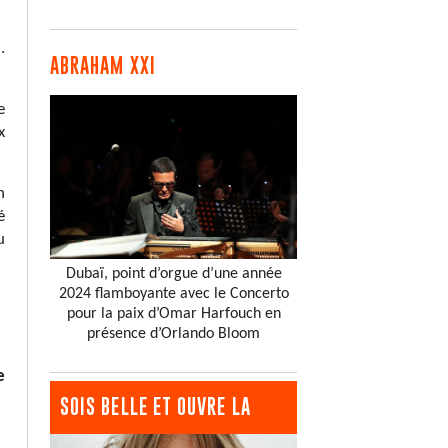
.
ABRAHAM XXI
e
x
n
é
u
Dubaï, point d’orgue d’une année
2024 flamboyante avec le Concerto
pour la paix d’Omar Harfouch en
présence d’Orlando Bloom
e
SOIS BELLE ET OUVRE LA