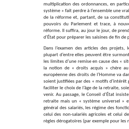
multiplication des ordonnances, en partic
système » fait perdre à l’ensemble une vrai
de la réforme et, partant, de sa constitut
pouvoirs du Parlement et trace, à nouv
réforme. Il suffira, au jour le jour, de pr
d’État pour préparer les saisines de fin de 
Dans l’examen des articles des projets, 
plupart d’entre elles peuvent être surmonté
les limites d’une remise en cause des « si
la notion de « droits acquis » chère au 
européenne des droits de l’Homme va dans
soient justifiées par des « motifs d’intérêt g
faciliter le choix de l’âge de la retraite, 
venir. Au passage, le Conseil d’État insis
retraite mais un « système universel » e
général des salariés, les régime des fonctio
celui des non-salariés agricoles et celui d
règles dérogatoires (par exemple pour les n