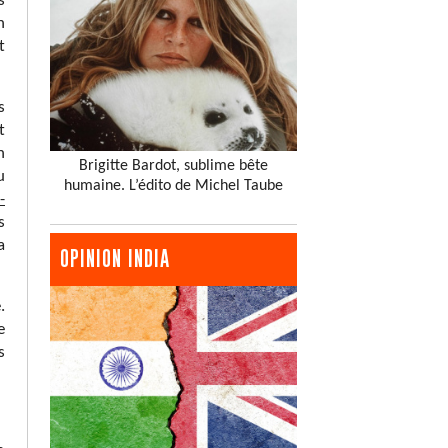
s
n
t
s
t
n
Brigitte Bardot, sublime bête
u
humaine. L’édito de Michel Taube
-
s
a
OPINION INDIA
.
e
s