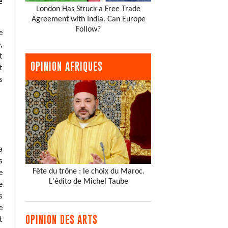
e
London Has Struck a Free Trade
Agreement with India. Can Europe
Follow?
e
,
t
OPINION AFRIQUES
t
s
a
s
Fête du trône : le choix du Maroc.
e
L'édito de Michel Taube
e
s
e
OPINION DES ARTS
t