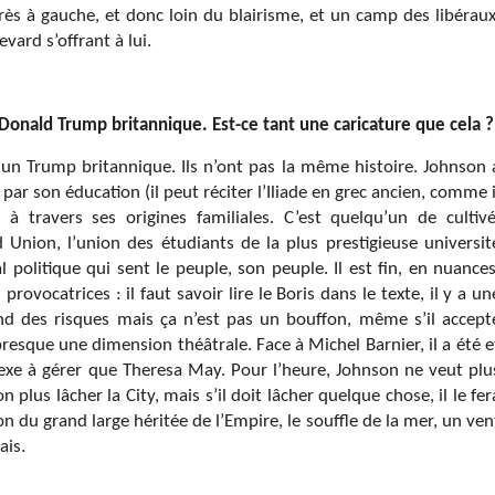
 très à gauche, et donc loin du blairisme, et un camp des libéraux
vard s’offrant à lui.
Donald Trump britannique. Est-ce tant une caricature que cela ?
un Trump britannique. Ils n’ont pas la même histoire. Johnson 
 par son éducation (il peut réciter l’Iliade en grec ancien, comme i
 à travers ses origines familiales. C’est quelqu’un de cultivé
rd Union, l’union des étudiants de la plus prestigieuse universit
 politique qui sent le peuple, son peuple. Il est fin, en nuances
ovocatrices : il faut savoir lire le Boris dans le texte, il y a un
nd des risques mais ça n’est pas un bouffon, même s’il accept
esque une dimension théâtrale. Face à Michel Barnier, il a été e
xe à gérer que Theresa May. Pour l’heure, Johnson ne veut plu
plus lâcher la City, mais s’il doit lâcher quelque chose, il le fer
on du grand large héritée de l’Empire, le souffle de la mer, un ven
ais.