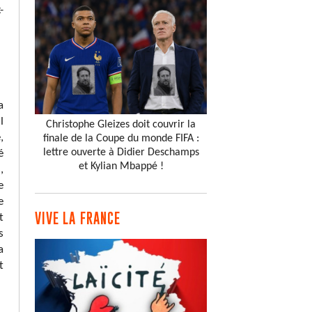
-
a
l
Christophe Gleizes doit couvrir la
,
finale de la Coupe du monde FIFA :
lettre ouverte à Didier Deschamps
é
et Kylian Mbappé !
,
e
e
VIVE LA FRANCE
t
s
a
t