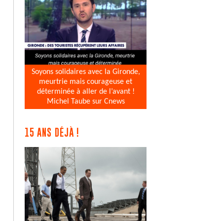
Soyons solidaires avec la Gironde,
meurtrie mais courageuse et
déterminée à aller de l’avant !
Michel Taube sur Cnews
15 ANS DÉJÀ !