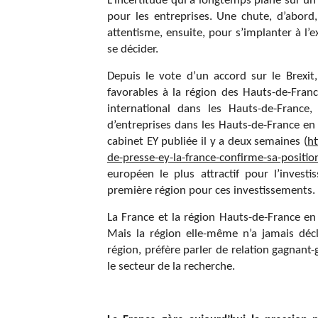
L’incertitude qui a longtemps plané sur un
pour les entreprises. Une chute, d’abor
attentisme, ensuite, pour s’implanter à l’e
se décider.
Depuis le vote d’un accord sur le Brexit, 
favorables à la région des Hauts-de-Franc
international dans les Hauts-de-France
d’entreprises dans les Hauts-de-France en 
cabinet EY publiée il y a deux semaines (
h
de-presse-ey-la-france-confirme-sa-posit
européen le plus attractif pour l’invest
première région pour ces investissements.
La France et la région Hauts-de-France en 
Mais la région elle-même n’a jamais décla
région, préfère parler de relation gagnan
le secteur de la recherche.