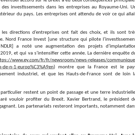
 éventuel accord sur le Brexit a eu deux conséquences principale
d, des investissements dans les entreprises au Royaume-Uni. U
xtérieur du pays. Les entreprises ont attendu de voir ce qui allai
les directions d’entreprises ont fait des choix, et ils sont trè
e. Nord France Invest [une structure qui pilote l’investissemen
, NDLR] a noté une augmentation des projets d’implantatio
2019, et qui va s’intensifier cette année. La dernière enquête d
ttps://www.ey.com/fr/fr/newsroom/news-releases/communique
ion-de-n-1-europ%C3%A9en
) montre que la France est le pay
issement industriel, et que les Hauts-de-France sont de loin l
particulier restent un point de passage et une terre industrielle
ré vouloir profiter du Brexit. Xavier Bertrand, le président d
t-gagnant. Les partenariats resteront importants, notamment dan