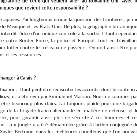
migratoire de ceux qui veulent aller au Royaume-Uni. Avec l
niques que revient cette responsabilité ?
uxtaposés. J’ai longtemps étudié la question des frontières, je m
 le Mexique et les États-Unis. De plus, la géographie britannique
 interdit l’idée d’un unique contrôle à la sortie. Il faut cependan
e entre Border Force, la police et Europol, tout en travaillan
r lutter contre les réseaux de passeurs. On doit aussi être plu
ns et les ressources.
changer à Calais ?
fixation. Il faut peut-être rediscuter les accords, dont le contenu 
Sarkozy, et a été revu par Emmanuel Macron. Nous ne sommes pa
 être beaucoup plus clairs. J’ai toujours plaidé pour une brigad
age de la brigade franco-allemande en matière de défense, et l
hier, pour garantir aussi plus de sécurité à ces hommes et ce
e. La « jungle » a été démantelée grâce à l’action conjuguée d
avier Bertrand dans les meilleures conditions que l’on pouvai