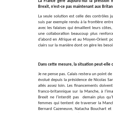
La France gère aujourd’hui la pression 
Brexit, n’est-ce pas maintenant aux Britan
La seule solution est celle des contrôles j
suis par exemple rendu à la frontière entre
avec les falaises qui émaillent leurs côtes,
une collaboration beaucoup plus renforcé
d’abord en Afrique et au Moyen-Orient pou
clairs sur la manière dont on gère les besoi
Dans cette mesure, la situation peut-elle 
Je ne pense pas. Calais restera un point de 
évolué depuis la présidence de Nicolas 
allés assez loin. Les financements doivent
franco-britannique sur la Manche, à l’im
Brexit ne l’interdit pas demain plus qu’
femmes qui tentent de traverser la Manch
Bernard Cazeneuve, Natacha Bouchart et X