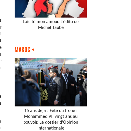
t
Laïcité mon amour. L’édito de
r
Michel Taube
i
t
e
MAROC +
s
e
n
e
s
15 ans déjà ! Fête du trône :
Mohammed VI, vingt ans au
s
pouvoir. Le dossier d'Opinion
u
Internationale