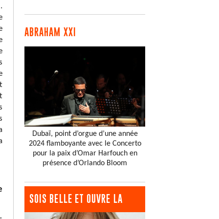
.
e
e
ABRAHAM XXI
e
e
s
e
t
t
s
s
a
Dubaï, point d’orgue d’une année
a
2024 flamboyante avec le Concerto
pour la paix d’Omar Harfouch en
présence d’Orlando Bloom
e
SOIS BELLE ET OUVRE LA