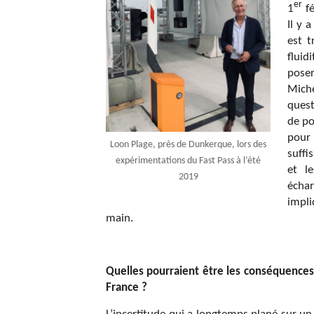
er
1
fé
Il y 
est t
fluid
poser
Miche
quest
de po
pour 
Loon Plage, près de Dunkerque, lors des
suffi
expérimentations du Fast Pass à l’été
et le
2019
échan
impli
main.
Quelles pourraient être les conséquences
France ?