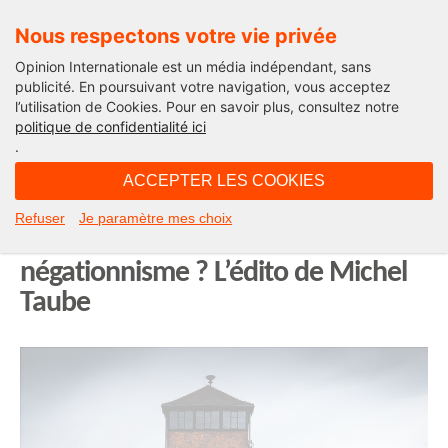
Nous respectons votre vie privée
Opinion Internationale est un média indépendant, sans
publicité. En poursuivant votre navigation, vous acceptez
l’utilisation de Cookies. Pour en savoir plus, consultez notre
Edito
politique de confidentialité ici
.
07H00 - mercredi 22 janvier 2020
ACCEPTER LES COOKIES
Antisémitisme : quand la Pologne
Refuser
Je paramètre mes choix
en finira-t-elle avec le
négationnisme ? L’édito de Michel
Taube