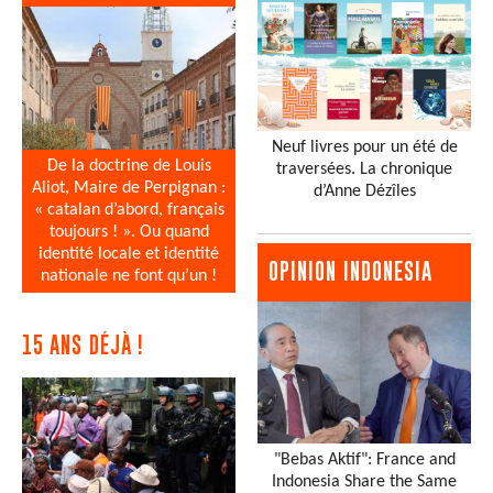
Neuf livres pour un été de
De la doctrine de Louis
traversées. La chronique
Aliot, Maire de Perpignan :
d’Anne Dézîles
« catalan d’abord, français
toujours ! ». Ou quand
identité locale et identité
OPINION INDONESIA
nationale ne font qu’un !
15 ANS DÉJÀ !
"Bebas Aktif": France and
Indonesia Share the Same