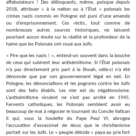
affabulateurs ! Des délinquants, même, puisque depuis
2018, attribuer « à la nation ou à l’État » polonais les
crimes nazis commis en Pologne est puni d’une amende
ou d’emprisonnement. Ces récits, tout comme de
nombreuses autres sources historiques, ne laissent
pourtant aucun doute sur la réalité et la profondeur de la
haine que les Polonais ont voué aux Juifs.
« Pire que les nazis ! », entend-on souvent dans la bouche
de ceux qui subirent leur antisémitisme. Si l’État polonais
n’a pas directement pris part à la Shoah, celle-ci n’a été
dénoncée que par son gouvernement légal en exil. En
Pologne, les dénonciations et les pogroms contre les Juifs
sont des faits établis. Les nier est du négationnisme.
L’antisémitisme virulent ne s’est pas arrêté en 1945.
Fervents catholiques, les Polonais semblent avoir eu
beaucoup de mal à négocier le tournant du Concile Vatican
II qui, sous la houlette du Pape Paul VI, abrogea
l’accusation d’assassinat de Jésus que le christianisme
portait sur les Juifs. Le « peuple déicide » paya au prix fort