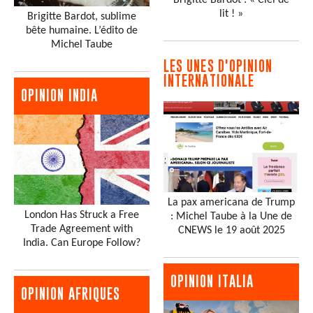
Brigitte Bardot : « Ciel de
lit ! »
Brigitte Bardot, sublime
bête humaine. L’édito de
Michel Taube
LES UNES D'OPINION
INTERNATIONALE
OPINION INDIA
La pax americana de Trump
London Has Struck a Free
: Michel Taube à la Une de
Trade Agreement with
CNEWS le 19 août 2025
India. Can Europe Follow?
OPINION ITALIA
OPINION AFRIQUES