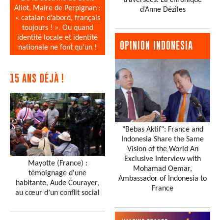
traversées. La chronique
Aliot, Maire de Perpignan :
d’Anne Dézîles
« catalan d’abord, français
toujours ! ». Ou quand
identité locale et identité
OPINION INDONESIA
nationale ne font qu’un !
15 ANS DÉJÀ !
"Bebas Aktif": France and
Indonesia Share the Same
Vision of the World An
Exclusive Interview with
Mayotte (France) :
Mohamad Oemar,
témoignage d'une
Ambassador of Indonesia to
habitante, Aude Courayer,
France
au cœur d’un conflit social