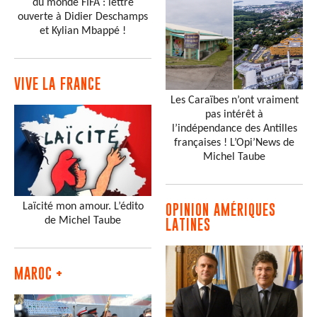
du monde FIFA : lettre
ouverte à Didier Deschamps
et Kylian Mbappé !
VIVE LA FRANCE
Les Caraïbes n’ont vraiment
pas intérêt à
l’indépendance des Antilles
françaises ! L’Opi’News de
Michel Taube
Laïcité mon amour. L’édito
OPINION AMÉRIQUES
de Michel Taube
LATINES
MAROC +