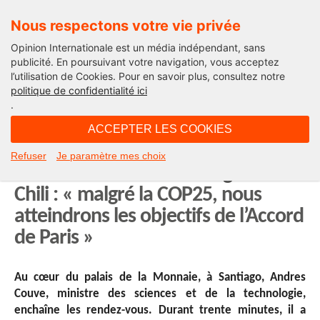
Nous respectons votre vie privée
Opinion Internationale est un média indépendant, sans
publicité. En poursuivant votre navigation, vous acceptez
l’utilisation de Cookies. Pour en savoir plus, consultez notre
International
politique de confidentialité ici
.
13H40 - lundi 6 janvier 2020
ACCEPTER LES COOKIES
Andres Couve, ministre des
Refuser
Je paramètre mes choix
sciences et de la technologie du
Chili : « malgré la COP25, nous
atteindrons les objectifs de l’Accord
de Paris »
Au cœur du palais de la Monnaie, à Santiago, Andres
Couve, ministre des sciences et de la technologie,
enchaîne les rendez-vous. Durant trente minutes, il a