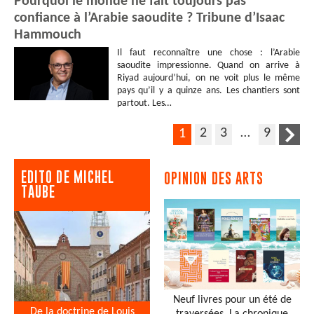
Pourquoi le monde ne fait toujours pas
confiance à l’Arabie saoudite ? Tribune d’Isaac
Hammouch
Il faut reconnaître une chose : l’Arabie
saoudite impressionne. Quand on arrive à
Riyad aujourd’hui, on ne voit plus le même
pays qu’il y a quinze ans. Les chantiers sont
partout. Les…
2
3
…
9
1
EDITO DE MICHEL
OPINION DES ARTS
TAUBE
Neuf livres pour un été de
De la doctrine de Louis