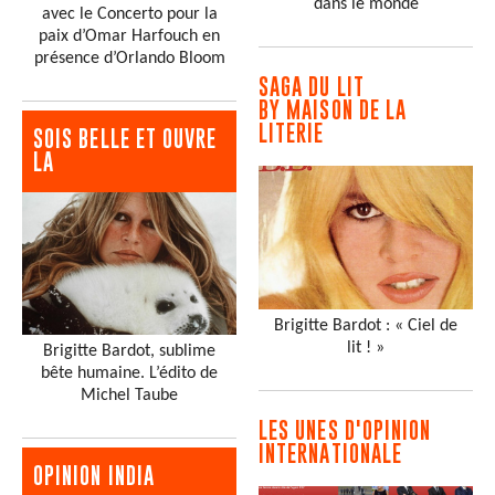
dans le monde
avec le Concerto pour la
paix d’Omar Harfouch en
présence d’Orlando Bloom
SAGA DU LIT
BY MAISON DE LA
LITERIE
SOIS BELLE ET OUVRE
LA
Brigitte Bardot : « Ciel de
lit ! »
Brigitte Bardot, sublime
bête humaine. L’édito de
Michel Taube
LES UNES D'OPINION
INTERNATIONALE
OPINION INDIA