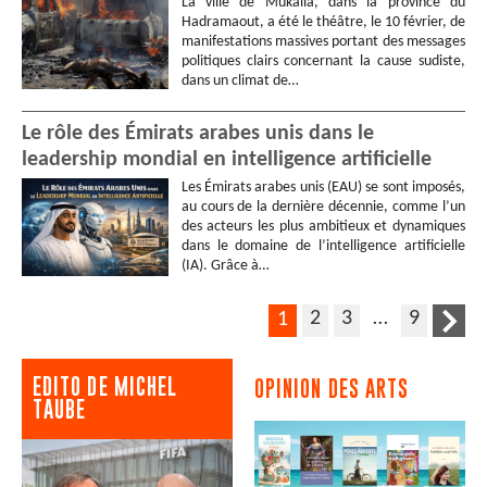
La ville de Mukalla, dans la province du
Hadramaout, a été le théâtre, le 10 février, de
manifestations massives portant des messages
politiques clairs concernant la cause sudiste,
dans un climat de…
Le rôle des Émirats arabes unis dans le
leadership mondial en intelligence artificielle
Les Émirats arabes unis (EAU) se sont imposés,
au cours de la dernière décennie, comme l’un
des acteurs les plus ambitieux et dynamiques
dans le domaine de l’intelligence artificielle
(IA). Grâce à…
2
3
…
9
1
EDITO DE MICHEL
OPINION DES ARTS
TAUBE