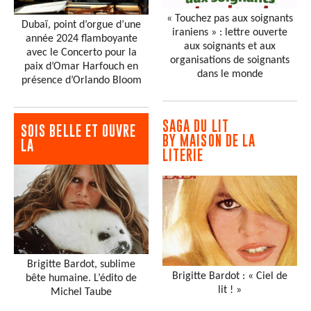
« Touchez pas aux soignants
Dubaï, point d’orgue d’une
iraniens » : lettre ouverte
année 2024 flamboyante
aux soignants et aux
avec le Concerto pour la
organisations de soignants
paix d’Omar Harfouch en
dans le monde
présence d’Orlando Bloom
SAGA DU LIT
SOIS BELLE ET OUVRE
BY MAISON DE LA
LA
LITERIE
Brigitte Bardot, sublime
Brigitte Bardot : « Ciel de
bête humaine. L’édito de
lit ! »
Michel Taube