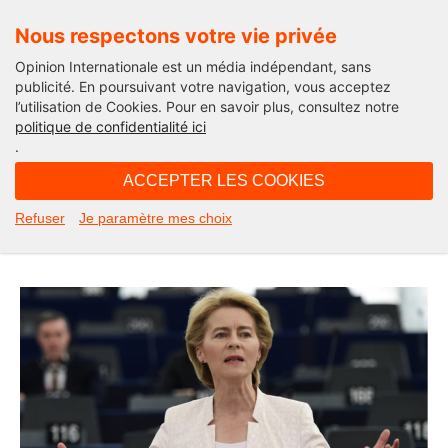
Nous respectons votre vie privée
Opinion Internationale est un média indépendant, sans
publicité. En poursuivant votre navigation, vous acceptez
l’utilisation de Cookies. Pour en savoir plus, consultez notre
International
politique de confidentialité ici
.
07H30 - mercredi 25 décembre 2019
ACCEPTER LES COOKIES
Et la mère Noël de l’année 2019
Refuser
Je paramètre mes choix
est…