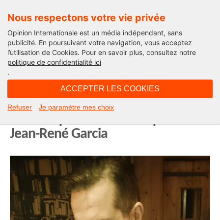
Nous respectons votre vie privée
Opinion Internationale est un média indépendant, sans
publicité. En poursuivant votre navigation, vous acceptez
l’utilisation de Cookies. Pour en savoir plus, consultez notre
International
politique de confidentialité ici
.
10H16 - jeudi 21 novembre 2019
ACCEPTER LES COOKIES
« Qu’ils s’en aillent tous ! »… Oui,
Refuser
Je paramètre mes choix
mais lesquels ? La chronique de
Jean-René Garcia