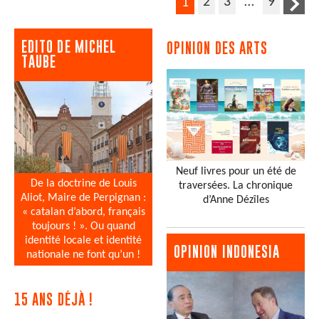
2
3
…
9
1
EDITO DE MICHEL
OPINION DES ARTS
TAUBE
Neuf livres pour un été de
De la doctrine de Louis
traversées. La chronique
Aliot, Maire de Perpignan :
d’Anne Dézîles
« catalan d’abord, français
toujours ! ». Ou quand
identité locale et identité
OPINION INDONESIA
nationale ne font qu’un !
15 ANS DÉJÀ !